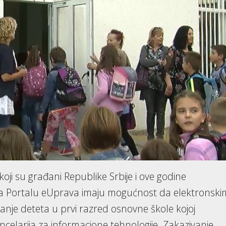
i koji su građani Republike Srbije i ove godine
a Portalu eUprava imaju mogućnost da elektronski
anje deteta u prvi razred osnovne škole kojoj
Kancelarija za informacione tehnologije. Zakazivanje