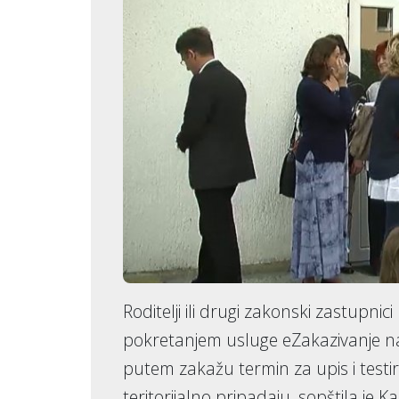
Roditelji ili drugi zakonski zastupnic
pokretanjem usluge eZakazivanje n
putem zakažu termin za upis i testir
teritorijalno pripadaju, sopštila je 