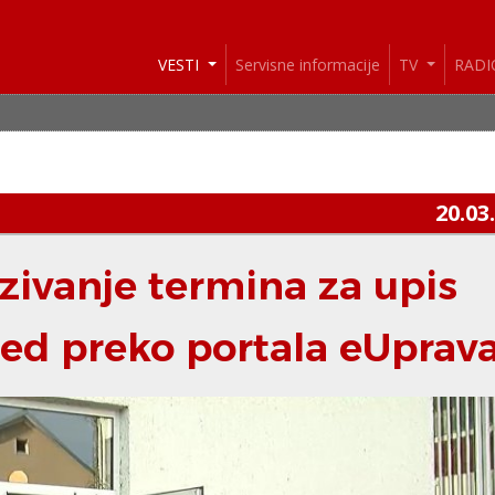
VESTI
Servisne informacije
TV
RAD
20.03
zivanje termina za upis
red preko portala eUprav