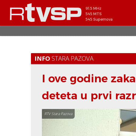
91.5 MHz
545 MTS
545 Supernova
INFO
STARA PAZOVA
I ove godine zaka
deteta u prvi raz
RTV Stara Pazova