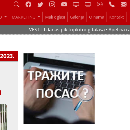
IO
MARKETING
Mali oglasi
Galerija
O nama
Kontakt
VESTI: I danas pik toplotnog talasa • Apel na racio
.2023.
a