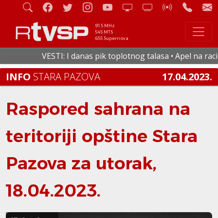
91.5 MHz
545 MTS
655 Supernova
VESTI: I danas pik toplotnog talasa • Apel na racion
INFO
STARA PAZOVA
17.04.2023.
Raspored sahrana na
teritoriji opštine Stara
Pazova za utorak,
18.04.2023.