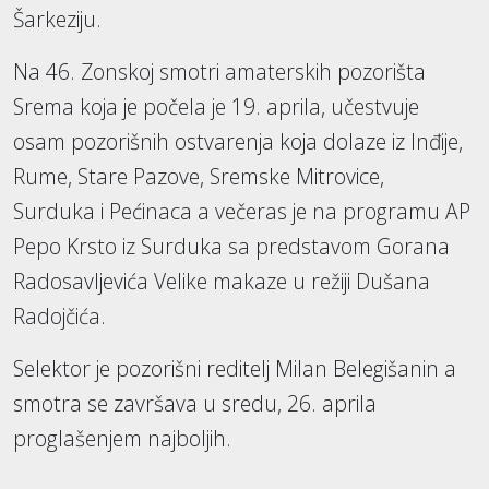
Šarkeziju.
Na 46. Zonskoj smotri amaterskih pozorišta
Srema koja je počela je 19. aprila, učestvuje
osam pozorišnih ostvarenja koja dolaze iz Inđije,
Rume, Stare Pazove, Sremske Mitrovice,
Surduka i Pećinaca a večeras je na programu AP
Pepo Krsto iz Surduka sa predstavom Gorana
Radosavljevića Velike makaze u režiji Dušana
Radojčića.
Selektor je pozorišni reditelj Milan Belegišanin a
smotra se završava u sredu, 26. aprila
proglašenjem najboljih.