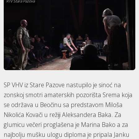
RTV Stara Pazova
SP VHV iz Stare Pazove nastupilo je sinoć na
zonskoj smotri amaterskih pozorišta Srema koja
se održava u Beočinu sa predstavom Miloša
Nikolića Kovači u režiji Aleksandera Baka. Za
glumicu večeri proglašena je Marina Bako a za
najbolju mušku ulogu diploma je pripala Janku