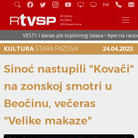
91.5 MHz
545 MTS
655 Supernova
VESTI: I danas pik toplotnog talasa • Apel na racional
KULTURA
STARA PAZOVA
24.04.2023.
Sinoć nastupili "Kovači"
na zonskoj smotri u
Beočinu, večeras
"Velike makaze"