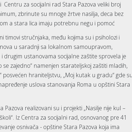
ći Centru za socijalni rad Stara Pazova veliki broj
inimum, zbrinute su mnoge žrtve nasilja, deca bez
 dom a stara lica imaju potrebnu negu i pomoć
 timovi stručnjaka, među kojima su i psiholozi i
tanova u saradnji sa lokalnom samoupravom,
 i drugim ustanovama socijalne zaštite sprovela je
 se zajedno“ namenjen starateljskoj zaštiti mladih,
vot“ posvećen hraniteljstvu, „Moj kutak u gradu“ gde s
Unapređenje uslova stanovanja Roma u opštini Stara
Pazova realizovani su i projekti „Nasilje nije kul –
 u školi“. Iz Centra za socijalni rad, osnovanog pre 41
evanje osnivača - opštine Stara Pazova koja ima