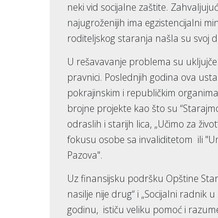
neki vid socijalne zaštite. Zahvaljuju
najugroženijih ima egzistencijalni m
roditeljskog staranja našla su svoj
U rešavavanje problema su ukljujčeni
pravnici. Poslednjih godina ova us
pokrajinskim i republičkim organima
brojne projekte kao što su “Starajmo
odraslih i starijh lica, „Učimo za ži
fokusu osobe sa invaliditetom ili "
Pazova".
Uz finansijsku podršku Opštine Stara 
nasilje nije drug“ i „Socijalni radnik
godinu, ističu veliku pomoć i razum