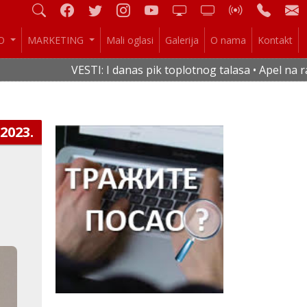
IO
MARKETING
Mali oglasi
Galerija
O nama
Kontakt
VESTI: I danas pik toplotnog talasa • Apel na raci
.2023.