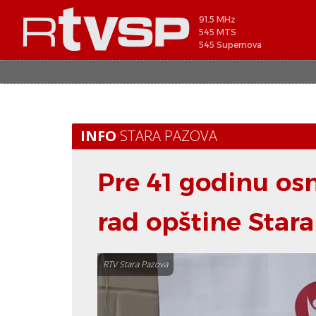
91.5 MHz
545 MTS
545 Supernova
INFO
STARA PAZOVA
Pre 41 godinu osn
rad opštine Star
RTV Stara Pazova