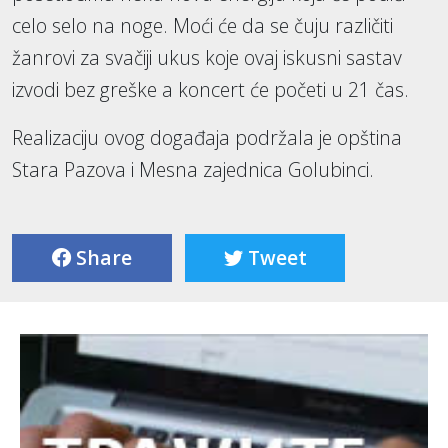
celo selo na noge. Moći će da se čuju različiti
žanrovi za svačiji ukus koje ovaj iskusni sastav
izvodi bez greške a koncert će početi u 21 čas.
Realizaciju ovog događaja podržala je opština
Stara Pazova i Mesna zajednica Golubinci.
Share
Tweet