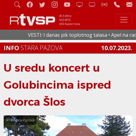
91.5 MHz
545 MTS
655 Supernova
VESTI: I danas pik toplotnog talasa • Apel na racion
INFO
STARA PAZOVA
10.07.2023.
U sredu koncert u
Golubincima ispred
dvorca Šlos
RTV Stara Pazova