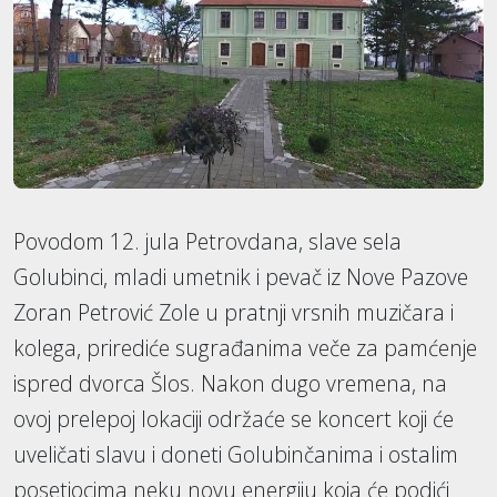
Povodom 12. jula Petrovdana, slave sela
Golubinci, mladi umetnik i pevač iz Nove Pazove
Zoran Petrović Zole u pratnji vrsnih muzičara i
kolega, prirediće sugrađanima veče za pamćenje
ispred dvorca Šlos. Nakon dugo vremena, na
ovoj prelepoj lokaciji održaće se koncert koji će
uveličati slavu i doneti Golubinčanima i ostalim
posetiocima neku novu energiju koja će podići