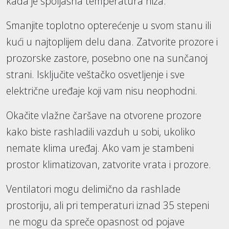
kada je spoljašna temperatura niža.
Smanjite toplotno opterećenje u svom stanu ili
kući u najtoplijem delu dana. Zatvorite prozore i
prozorske zastore, posebno one na sunčanoj
strani. Isključite veštačko osvetljenje i sve
električne uređaje koji vam nisu neophodni.
Okačite vlažne čaršave na otvorene prozore
kako biste rashladili vazduh u sobi, ukoliko
nemate klima uređaj. Ako vam je stambeni
prostor klimatizovan, zatvorite vrata i prozore.
Ventilatori mogu delimično da rashlade
prostoriju, ali pri temperaturi iznad 35 stepeni
ne mogu da spreče opasnost od pojave