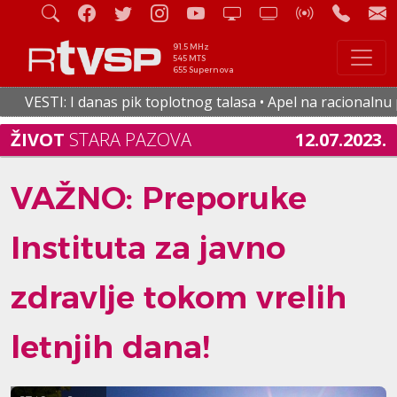
91.5 MHz
545 MTS
655 Supernova
I: I danas pik toplotnog talasa • Apel na racionalnu potrošn
ŽIVOT
STARA PAZOVA
12.07.2023.
VAŽNO: Preporuke
Instituta za javno
zdravlje tokom vrelih
letnjih dana!