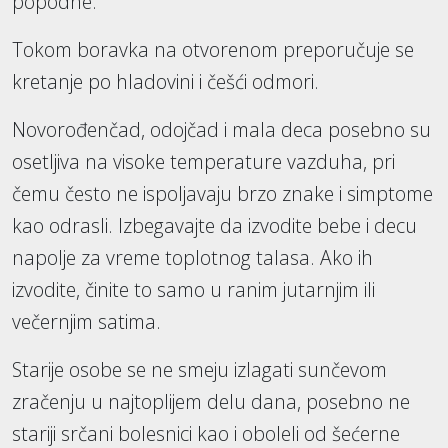
popodne.
Tokom boravka na otvorenom preporučuje se
kretanje po hladovini i češći odmori.
Novorođenčad, odojčad i mala deca posebno su
osetljiva na visoke temperature vazduha, pri
čemu često ne ispoljavaju brzo znake i simptome
kao odrasli. Izbegavajte da izvodite bebe i decu
napolje za vreme toplotnog talasa. Ako ih
izvodite, činite to samo u ranim jutarnjim ili
večernjim satima.
Starije osobe se ne smeju izlagati sunčevom
zračenju u najtoplijem delu dana, posebno ne
stariji srčani bolesnici kao i oboleli od šećerne