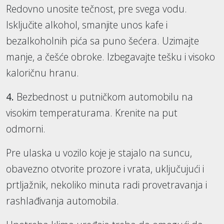
Redovno unosite tečnost, pre svega vodu.
Isključite alkohol, smanjite unos kafe i
bezalkoholnih pića sa puno šećera. Uzimajte
manje, a češće obroke. Izbegavajte tešku i visoko
kaloričnu hranu.
4.
Bezbednost u putničkom automobilu na
visokim temperaturama. Krenite na put
odmorni.
Pre ulaska u vozilo koje je stajalo na suncu,
obavezno otvorite prozore i vrata, uključujući i
prtljažnik, nekoliko minuta radi provetravanja i
rashlađivanja automobila.