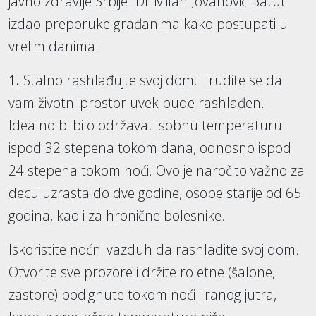
javno zdravlje Srbije "Dr Milan Jovanović Batut"
izdao preporuke građanima kako postupati u
vrelim danima.
1.
Stalno rashlađujte svoj dom. Trudite se da
vam životni prostor uvek bude rashlađen.
Idealno bi bilo održavati sobnu temperaturu
ispod 32 stepena tokom dana, odnosno ispod
24 stepena tokom noći. Ovo je naročito važno za
decu uzrasta do dve godine, osobe starije od 65
godina, kao i za hronične bolesnike.
Iskoristite noćni vazduh da rashladite svoj dom.
Otvorite sve prozore i držite roletne (šalone,
zastore) podignute tokom noći i ranog jutra,