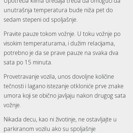
Upotreba klima uređaja treba da omogući da
unutrašnja temperatura bude niža pet do
sedam stepeni od spoljašnje.
Pravite pauze tokom vožnje. U toku vožnje po
visokim temperaturama, i dužim relacijama,
potrebno je da se prave pauze na svaka dva
sata po 15 minuta.
Provetravanje vozila, unos dovoljne količine
tečnosti i lagano istezanje otkloniće prve znake
umora koji se obično javljaju nakon drugog sata
vožnje.
Nikada decu, kao ni životinje, ne ostavljajte u
parkiranom vozilu ako su spoljašnje