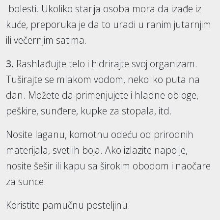
bolesti. Ukoliko starija osoba mora da izađe iz
kuće, preporuka je da to uradi u ranim jutarnjim
ili večernjim satima.
3.
Rashlađujte telo i hidrirajte svoj organizam.
Tuširajte se mlakom vodom, nekoliko puta na
dan. Možete da primenjujete i hladne obloge,
peškire, sunđere, kupke za stopala, itd.
Nosite laganu, komotnu odeću od prirodnih
materijala, svetlih boja. Ako izlazite napolje,
nosite šešir ili kapu sa širokim obodom i naočare
za sunce.
Koristite pamučnu posteljinu.