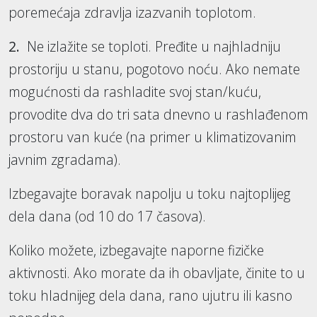
poremećaja zdravlja izazvanih toplotom.
2.
Ne izlažite se toploti. Pređite u najhladniju
prostoriju u stanu, pogotovo noću. Ako nemate
mogućnosti da rashladite svoj stan/kuću,
provodite dva do tri sata dnevno u rashlađenom
prostoru van kuće (na primer u klimatizovanim
javnim zgradama).
Izbegavajte boravak napolju u toku najtoplijeg
dela dana (od 10 do 17 časova).
Koliko možete, izbegavajte naporne fizičke
aktivnosti. Ako morate da ih obavljate, činite to u
toku hladnijeg dela dana, rano ujutru ili kasno