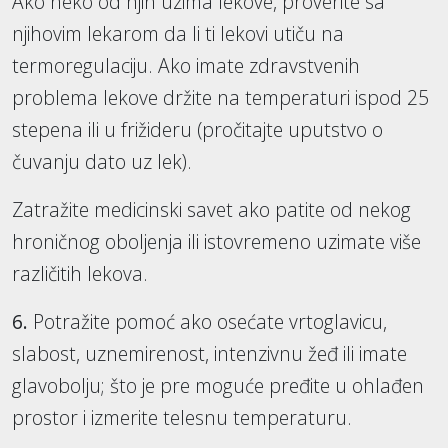
Ako neko od njih uzima lekove, proverite sa
njihovim lekarom da li ti lekovi utiču na
termoregulaciju. Ako imate zdravstvenih
problema lekove držite na temperaturi ispod 25
stepena ili u frižideru (pročitajte uputstvo o
čuvanju dato uz lek).
Zatražite medicinski savet ako patite od nekog
hroničnog oboljenja ili istovremeno uzimate više
različitih lekova.
6.
Potražite pomoć ako osećate vrtoglavicu,
slabost, uznemirenost, intenzivnu žeđ ili imate
glavobolju; što je pre moguće pređite u ohlađen
prostor i izmerite telesnu temperaturu.