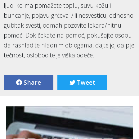
ljudi kojima pomažete toplu, suvu kožu i
buncanje, pojavu grčeva i/ili nesvesticu, odnosno
gubitak svesti, odmah pozovite lekara/hitnu
pomoć. Dok čekate na pomoć, pokušajte osobu
da rashladite hladnim oblogama, dajte joj da pije
tečnost, oslobodite je viška odeće.
Share
Tweet