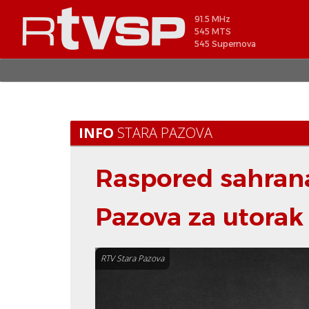
91.5 MHz
545 MTS
545 Supernova
INFO
STARA PAZOVA
Raspored sahrana 
Pazova za utorak 
RTV Stara Pazova