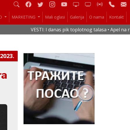
IO
MARKETING
Mali oglasi
Galerija
O nama
Kontakt
VESTI: I danas pik toplotnog talasa • Apel na raci
.2023.
ra