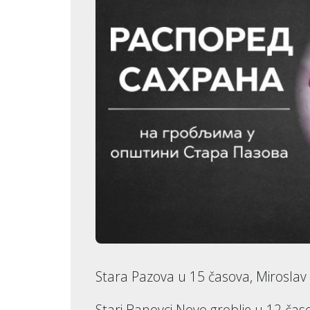
Stara Pazova u 15 časova, Miroslav
Stari Banovci Novo groblje u 12 čas