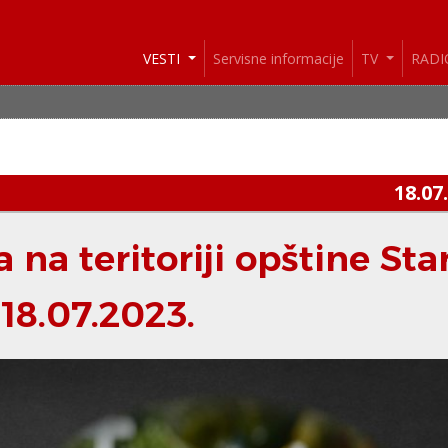
VESTI
Servisne informacije
TV
RAD
18.07
na teritoriji opštine Sta
18.07.2023.