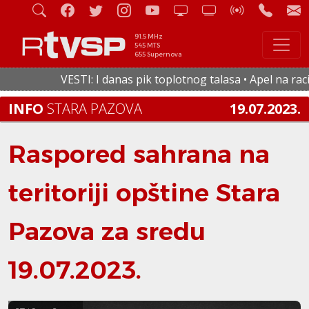
91.5 MHz
545 MTS
655 Supernova
VESTI: I danas pik toplotnog talasa • Apel na racion
INFO
STARA PAZOVA
19.07.2023.
Raspored sahrana na
teritoriji opštine Stara
Pazova za sredu
19.07.2023.