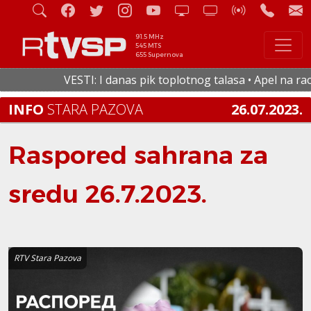
91.5 MHz
545 MTS
655 Supernova
VESTI: I danas pik toplotnog talasa • Apel na racion
INFO
STARA PAZOVA
26.07.2023.
Raspored sahrana za
sredu 26.7.2023.
RTV Stara Pazova