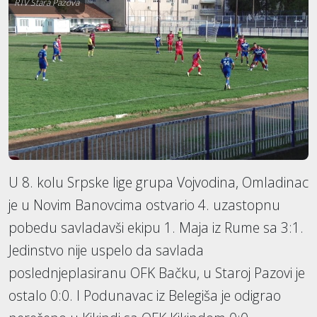
RTV Stara Pazova
U 8. kolu Srpske lige grupa Vojvodina, Omladinac
je u Novim Banovcima ostvario 4. uzastopnu
pobedu savladavši ekipu 1. Maja iz Rume sa 3:1.
Jedinstvo nije uspelo da savlada
poslednjeplasiranu OFK Bačku, u Staroj Pazovi je
ostalo 0:0. I Podunavac iz Belegiša je odigrao