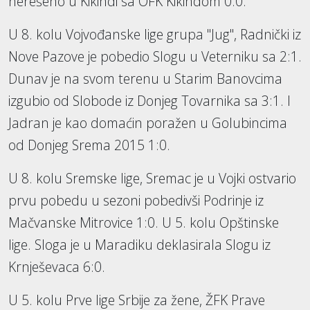
nerešeno u Kikindi sa OFK Kikindom 0:0.
U 8. kolu Vojvođanske lige grupa "Jug", Radnički iz
Nove Pazove je pobedio Slogu u Veterniku sa 2:1.
Dunav je na svom terenu u Starim Banovcima
izgubio od Slobode iz Donjeg Tovarnika sa 3:1. I
Jadran je kao domaćin poražen u Golubincima
od Donjeg Srema 2015 1:0.
U 8. kolu Sremske lige, Sremac je u Vojki ostvario
prvu pobedu u sezoni pobedivši Podrinje iz
Mačvanske Mitrovice 1:0. U 5. kolu Opštinske
lige. Sloga je u Maradiku deklasirala Slogu iz
Krnješevaca 6:0.
U 5. kolu Prve lige Srbije za žene, ŽFK Prave