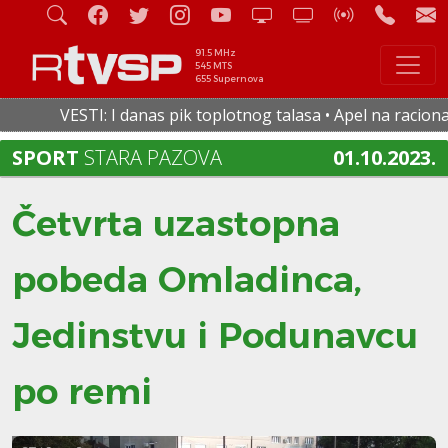
91.5 MHz
545 MTS
655 Supernova
VESTI: I danas pik toplotnog talasa • Apel na racionalnu
SPORT
STARA PAZOVA
01.10.2023.
Četvrta uzastopna
pobeda Omladinca,
Jedinstvu i Podunavcu
po remi