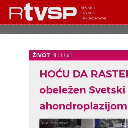
91.5 MHz
545 MTS
545 Supernova
ŽIVOT
BELEGIŠ
HOĆU DA RASTEM:
obeležen Svetski
ahondroplazijom
RTV Stara Pazova