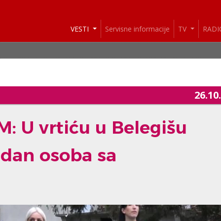
VESTI
Servisne informacije
TV
RAD
VE
26.10
 U vrtiću u Belegišu
 dan osoba sa