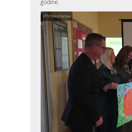
godine.
RTV Stara Pazova