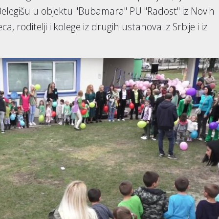
elegišu u objektu "Bubamara" PU "Radost" iz Novih
, roditelji i kolege iz drugih ustanova iz Srbije i iz