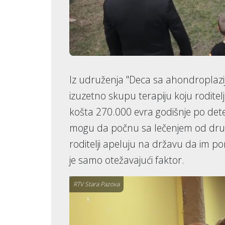
Iz udruženja "Deca sa ahondroplazi
izuzetno skupu terapiju koju roditelj
košta 270.000 evra godišnje po dete
mogu da počnu sa lečenjem od drug
roditelji apeluju na državu da im p
je samo otežavajući faktor.
RTV Stara Pazova