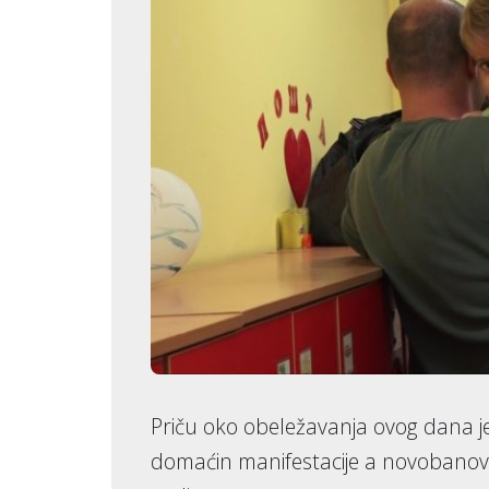
Priču oko obeležavanja ovog dana je 
domaćin manifestacije a novobanova