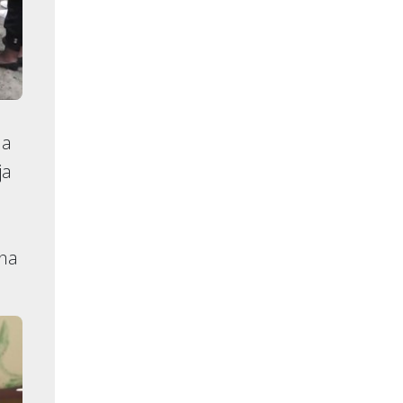
na
ja
ena