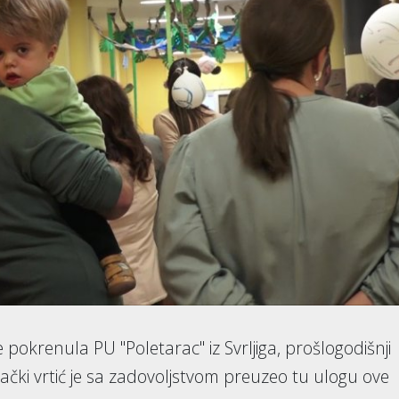
pokrenula PU "Poletarac" iz Svrljiga, prošlogodišnji
čki vrtić je sa zadovoljstvom preuzeo tu ulogu ove