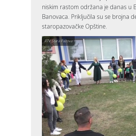
niskim rastom održana je danas u B
Banovaca. Priključila su se brojna deca
staropazovačke Opštine.
RTV Stara Pazova