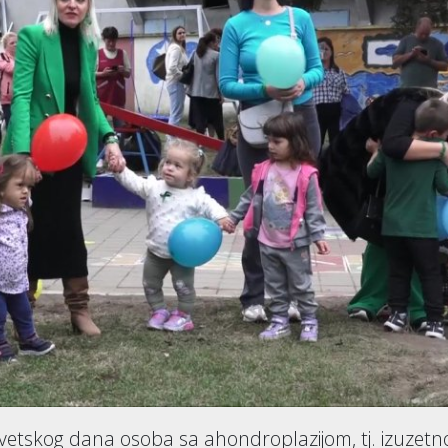
etskog dana osoba sa ahondroplazijom, tj. izuzetn