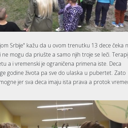
jom Srbije" kažu da u ovom trenutku 13 dece čeka 
i ne mogu da priušte a samo njih troje se leči. Terapi
tu a i vremenski je ograničena primena iste. Deca
e godine života pa sve do ulaska u pubertet. Zato
omogne jer sva deca imaju ista prava a protok vrem