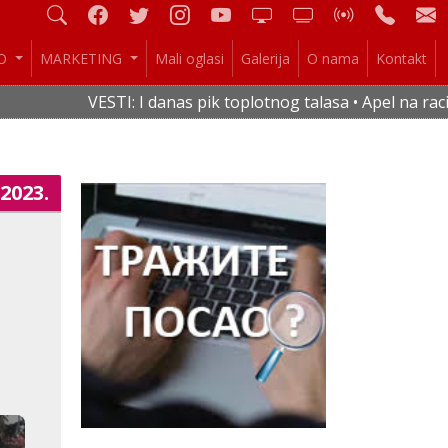
IO
MARKETING
Mali oglasi
Galerija
O nama
Kontakt
STI: I danas pik toplotnog talasa • Apel na racionalnu potr
.2023.