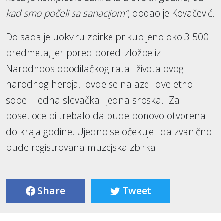
kad smo počeli sa sanacijom“
, dodao je Kovačević.
Do sada je uokviru zbirke prikupljeno oko 3.500
predmeta, jer pored pored izložbe iz
Narodnooslobodilačkog rata i života ovog
narodnog heroja, ovde se nalaze i dve etno
sobe – jedna slovačka i jedna srpska. Za
posetioce bi trebalo da bude ponovo otvorena
do kraja godine. Ujedno se očekuje i da zvanično
bude registrovana muzejska zbirka.
Share
Tweet