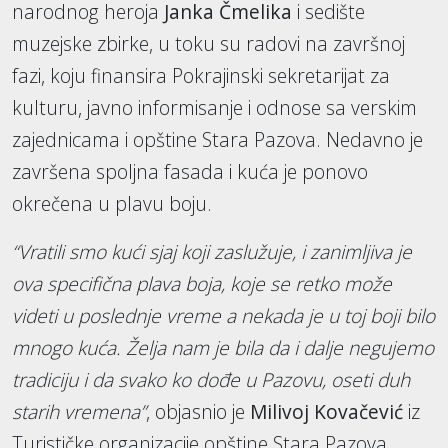
narodnog heroja
Janka Čmelika
i sedište
muzejske zbirke, u toku su radovi na završnoj
fazi, koju finansira Pokrajinski sekretarijat za
kulturu, javno informisanje i odnose sa verskim
zajednicama i opštine Stara Pazova. Nedavno je
završena spoljna fasada i kuća je ponovo
okrečena u plavu boju.
“Vratili smo kući sjaj koji zaslužuje, i zanimljiva je
ova specifična plava boja, koje se retko može
videti u poslednje vreme a nekada je u toj boji bilo
mnogo kuća. Želja nam je bila da i dalje negujemo
tradiciju i da svako ko dođe u Pazovu, oseti duh
starih vremena”
, objasnio je
Milivoj Kovačević
iz
Turističke organizacije opštine Stara Pazova.