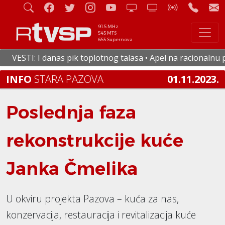
91.5 MHz
545 MTS
655 Supernova
ESTI: I danas pik toplotnog talasa • Apel na racionalnu potr
INFO
STARA PAZOVA
01.11.2023.
Poslednja faza
rekonstrukcije kuće
Janka Čmelika
U okviru projekta Pazova – kuća za nas,
konzervacija, restauracija i revitalizacija kuće