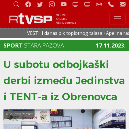
91.5 MHz
545 MTS
655 Supernova
VESTI: I danas pik toplotnog talasa • Apel na racion
SPORT
STARA PAZOVA
17.11.2023.
U subotu odbojkaški
derbi između Jedinstva
i TENT-a iz Obrenovca
RTV Stara Pazova