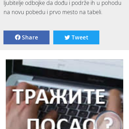
ljubitelje odbojke da dođu i podrže ih u pohodu
na novu pobedu i prvo mesto na tabeli.
Share
Tweet