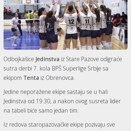
Odbojkašice
Jedinstva
iz Stare Pazove odigraće
sutra derbi 7. kola BPŠ Superlige Srbije sa
ekipom
Tenta
iz Obrenovca.
Jedine neporažene ekipe sastaju se u hali
Jedinstva od 19.30, a nakon ovog susreta lider
na tabeli biće samo jedan tim.
Iz redova staropazovačke ekipe pozivaju sve