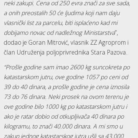
neki zakupi. Cena od 250 evra znači za sve sada,
a onih preostalih 50 će ljudima koji nam daju
vlasnički list za parcelu, biti isplaćeno kad mi
dobijamo novac od nadležnog Ministarstva
”,
dodao je Goran Mitrović, vlasnik ZZ Agroprom i
član Udruženja poljoprivrednika Stara Pazova.
“Prošle godine sam imao 2600 kg suncokreta po
katastarskom jutru, ove godine 1057 po ceni od
39 do 40 dinara, a prošle godine je cena iznosila
73 do 76 dinara. Neki prosek na ovom terenu je
ove godine bilo 1000 kg po katastarskom jutru i
ako je ratar dobio od otkupljivača 40 dinara po
kilogramu, to znači 40.000 dinara. A mi smo u
zakup jednog katastarskog jutra ušli sa 43.000