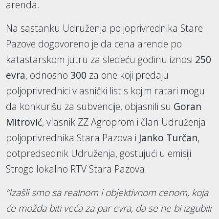
arenda.
Na sastanku Udruženja poljoprivrednika Stare
Pazove dogovoreno je da cena arende po
katastarskom jutru za sledeću godinu iznosi
250
evra
, odnosno
300
za one koji predaju
poljoprivrednici vlasnički list s kojim ratari mogu
da konkurišu za subvencije, objasnili su
Goran
Mitrović
, vlasnik ZZ Agroprom i član Udruženja
poljoprivrednika Stara Pazova i
Janko Turčan
,
potpredsednik Udruženja, gostujući u emisiji
Strogo lokalno RTV Stara Pazova.
“Izašli smo sa realnom i objektivnom cenom, koja
će možda biti veća za par evra, da se ne bi izgubili