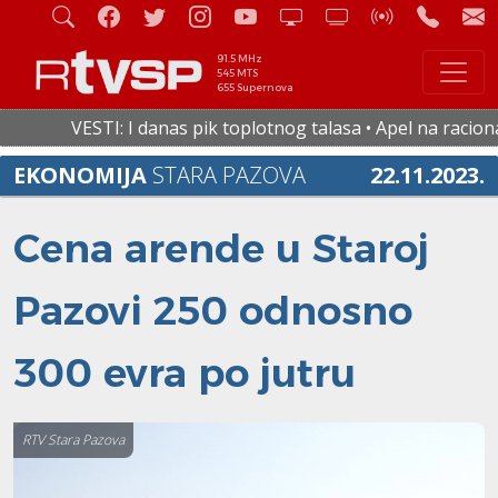
91.5 MHz
545 MTS
655 Supernova
VESTI: I danas pik toplotnog talasa • Apel na racionaln
EKONOMIJA
STARA PAZOVA
22.11.2023.
Cena arende u Staroj
Pazovi 250 odnosno
300 evra po jutru
RTV Stara Pazova