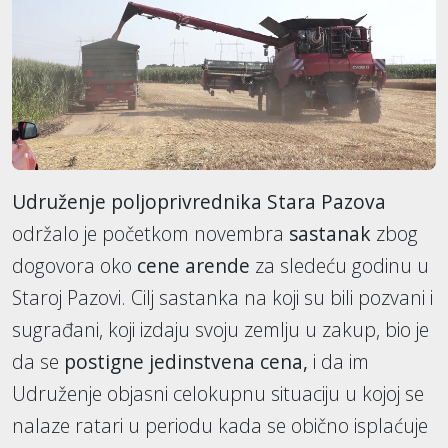
Udruženje poljoprivrednika Stara Pazova
održalo je početkom novembra
sastanak
zbog
dogovora oko
cene arende
za sledeću godinu u
Staroj Pazovi. Cilj sastanka na koji su bili pozvani i
sugrađani, koji izdaju svoju zemlju u zakup, bio je
da se
postigne jedinstvena cena,
i da im
Udruženje objasni celokupnu situaciju u kojoj se
nalaze ratari u periodu kada se obično isplaćuje