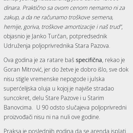
dinara. Praktično sa ovom cenom nemamo ni za
zakup, a da ne računamo troškove semena,
hemije, goriva, troškove amortizacije i naš trud”
,
objasnio je Janko Turčan, potpredsednik
Udruženja poljoprivrednika Stara Pazova.
Ova godina je za ratare baš
specifična
, rekao je
Goran Mitrović, jer do žetve je dobro išlo, sve dok
nisu stigle vremenske nepogode i julska
superćelijska oluja u kojoj je najviše stradao
suncokret, delu Stare Pazove i u Starim
Banovcima. U 90 odsto slučajeva poljoprivredni
proizvođači nisu ni na nuli ove godine.
Praksa je poslednjih godina da se arenda isplati