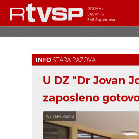
91.5 MHz
545 MTS
545 Supernova
INFO
STARA PAZOVA
U DZ "Dr Jovan J
zaposleno gotovo
RTV Stara Pazova