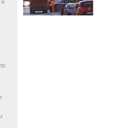
 u
ć
no
n
u