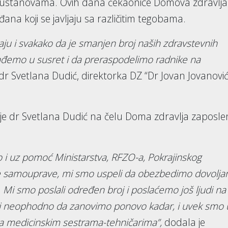
 ustanovama. Ovih dana čekaonice Domova zdravlja
na koji se javljaju sa različitim tegobama.
aju i svakako da je smanjen broj naših zdravstevnih
zađemo u susret i da preraspodelimo radnike na
 dr Svetlana Dudić, direktorka DZ “Dr Jovan Jovanovi
je dr Svetlana Dudić na čelu Doma zdravlja zaposle
ao i uz pomoć Ministarstva, RFZO-a, Pokrajinskog
alne samouprave, mi smo uspeli da obezbedimo dovolja
Mi smo poslali određen broj i poslaćemo još ljudi na
biti neophodno da zanovimo ponovo kadar, i uvek smo 
za medicinskim sestrama-tehničarima”,
dodala je