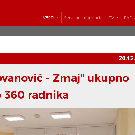
VESTI
Servisne informacije
TV
RAD
20.12
ovanović - Zmaj" ukupno
 360 radnika