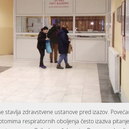
ne stavlja zdravstvene ustanove pred izazov. Poveć
imptomima respiratornih oboljenja često izaziva pitanj