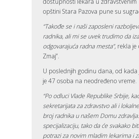
dostupnosti lekara u zdravstvenim
opštini Stara Pazova pune su sugrađa
“Takođe se i naši zaposleni razboljev
radnika, ali mi se uvek trudimo da i
odgovarajuća radna mesta”,
rekla je
Zmaj”.
U poslednjih godinu dana, od kada 
je 47 osoba na neodređeno vreme.
“Po odluci Vlade Republike Srbije, k
sekretarijata za zdravstvo ali i lok
broj radnika u našem Domu zdravlja. 
specijalizaciju, tako da će svakako 
potrazi za novim mladim lekarima i 