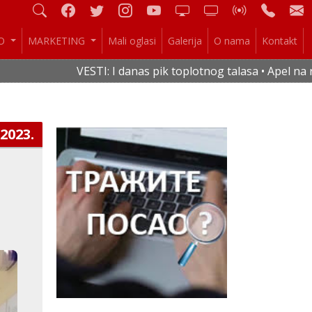
IO
MARKETING
Mali oglasi
Galerija
O nama
Kontakt
VESTI: I danas pik toplotnog talasa • Apel na raci
.2023.