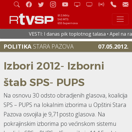
91.5 MHz
545 MTS
655 Supernova
VESTI: I danas pik toplotnog talasa • Apel na raci
POLITIKA
STARA PAZOVA
07.05.2012.
Izbori 2012- Izborni
štab SPS- PUPS
Na osnovu 30 odsto obradjenih glasova, koalicija
SPS – PUPS na lokalnim izborima u Opštini Stara
Pazova osvojila je 9,71posto glasova. Na
pokrajinskim izborima po većinskom sistemu