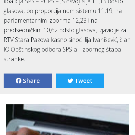
koalicija SPS – PUPS – JS osvojila je 11,15 odsto
glasova, po proporcijalnom sistemu 11,19, na
parlamentarnim izborima 12,23 i na
predsedničkim 10,62 odsto glasova, izjavio je za
RTV Stara Pazova kasno sinoć Ilija Ivanišević, član
IO Opštinskog odbora SPS-a i Izbornog štaba
stranke.
Share
Tweet