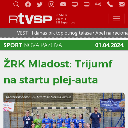
91.5 MHz
545 MTS
655 Supernova
VESTI: I danas pik toplotnog talasa • Apel na racionalnu
SPORT
NOVA PAZOVA
01.04.2024.
ŽRK Mladost: Trijumf
na startu plej-auta
facebook.com/ZRK-Mladost-Nova-Pazova