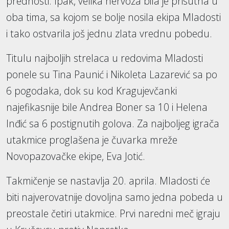
prednosti. Ipak, velika nervoza bila je prisutna u
oba tima, sa kojom se bolje nosila ekipa Mladosti
i tako ostvarila još jednu zlata vrednu pobedu.
Titulu najboljih strelaca u redovima Mladosti
ponele su Tina Paunić i Nikoleta Lazarević sa po
6 pogodaka, dok su kod Kragujevčanki
najefikasnije bile Andrea Boner sa 10 i Helena
Inđić sa 6 postignutih golova. Za najboljeg igrača
utakmice proglašena je čuvarka mreže
Novopazovačke ekipe, Eva Jotić.
Takmičenje se nastavlja 20. aprila. Mladosti će
biti najverovatnije dovoljna samo jedna pobeda u
preostale četiri utakmice. Prvi naredni meč igraju