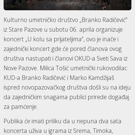
Kulturno umetničko društvo „Branko Radičević“
iz Stare Pazove u subotu 06. aprila organizuje
koncert „U kolu sa prijateljima“, ovo je inače i
zajednički koncert gde će pored članova ovog
društva nastupati i članovi OKUD-a Sveti Sava iz
Nove Pazove. Milica Tošić umetnički rukovodilac
KUD-a Branko Radičević i Marko Kamdžijaš
ispred novopazovačkog društva došli su na ideju
da zajedničkim snagama publici prirede događaj
za pamćenje.
Publika će imati priliku da u nepuna dva sata
koncerta uživa u igrama iz Srema, Timoka,