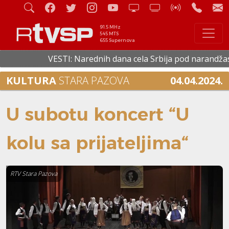
91.5 MHz
545 MTS
655 Supernova
VESTI: Narednih dana cela Srbija pod narandžastim 
KULTURA
STARA PAZOVA
04.04.2024.
U subotu koncert “U
kolu sa prijateljima“
RTV Stara Pazova