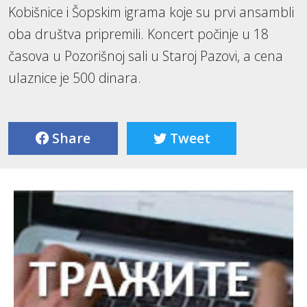
Kobišnice i Šopskim igrama koje su prvi ansambli
oba društva pripremili. Koncert počinje u 18
časova u Pozorišnoj sali u Staroj Pazovi, a cena
ulaznice je 500 dinara.
Share
Tweet