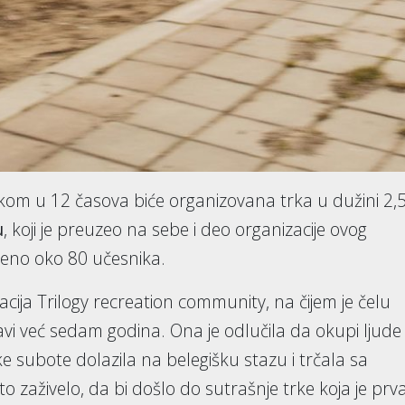
om u 12 časova biće organizovana trka u dužini 2,5
u
, koji je preuzeo na sebe i deo organizacije ovog
ljeno oko 80 učesnika.
cija Trilogy recreation community, na čijem je čelu
vi već sedam godina. Ona je odlučila da okupi ljude
ke subote dolazila na belegišku stazu i trčala sa
o zaživelo, da bi došlo do sutrašnje trke koja je prv