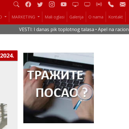
IO
MARKETING
Mali oglasi
Galerija
O nama
Kontakt
I danas pik toplotnog talasa • Apel na racionalnu potrošnju 
.2024.