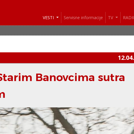
VESTI
Servisne informacije
TV
RAD
VESTI: 
12.04
Starim Banovcima sutra
km