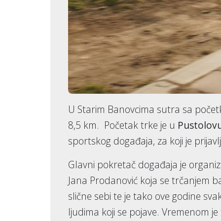
U Starim Banovcima sutra sa početk
8,5 km. Početak trke je u
Pustolov
sportskog događaja, za koji je prijav
Glavni pokretač događaja je organiza
Jana Prodanović koja se trčanjem ba
slične sebi te je tako ove godine sva
ljudima koji se pojave. Vremenom je t