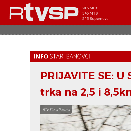
91.5 MHz
545 MTS
545 Supernova
INFO
STARI BANOVCI
PRIJAVITE SE: U 
trka na 2,5 i 8,5
RTV Stara Pazova