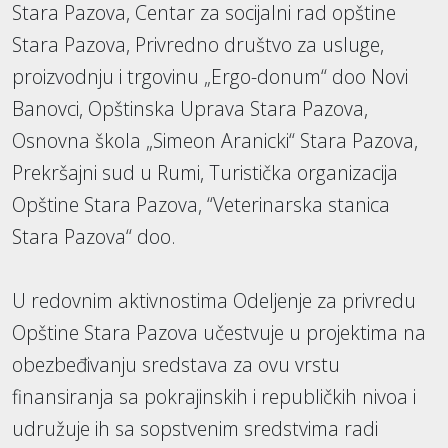
Stara Pazova, Centar za socijalni rad opštine
Stara Pazova, Privredno društvo za usluge,
proizvodnju i trgovinu „Ergo-donum“ doo Novi
Banovci, Opštinska Uprava Stara Pazova,
Osnovna škola „Simeon Aranicki“ Stara Pazova,
Prekršajni sud u Rumi, Turistička organizacija
Opštine Stara Pazova, “Veterinarska stanica
Stara Pazova“ doo.
U redovnim aktivnostima Odeljenje za privredu
Opštine Stara Pazova učestvuje u projektima na
obezbeđivanju sredstava za ovu vrstu
finansiranja sa pokrajinskih i republičkih nivoa i
udružuje ih sa sopstvenim sredstvima radi