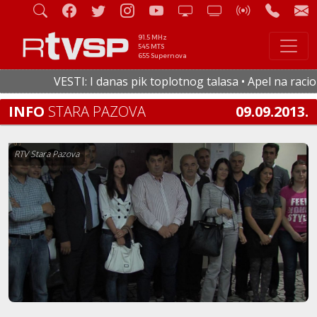
91.5 MHz
545 MTS
655 Supernova
VESTI: I danas pik toplotnog talasa • Apel na racionaln
INFO
STARA PAZOVA
09.09.2013.
RTV Stara Pazova