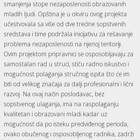
smanjenja stope nezaposlenosti obrazovanih
mladih ljudi. Opština je u okviru ovog projekta
učestvovala sa više od dve trećine sopstvenih
sredstava i time podržala inicijativu za rešavanje
problema nezaposlenosti na njenoj teritoriji.
Ovim projektom pripravnici se osposobljavaju za
samostalan rad u struci, stiču radno iskustvo i
mogućnost polaganja stručnog ispita što će im
biti od velikog značaja za dalji profesionalni i lični
razvoj. Na ovaj način poslodavac, bez
sopstvenog ulaganja, ima na raspolaganju
kvalitetan i obrazovani mladi kadar uz
mogućnost da po isteku predviđenog perioda,
ovako obučenog i osposobljenog radnika, zadrži