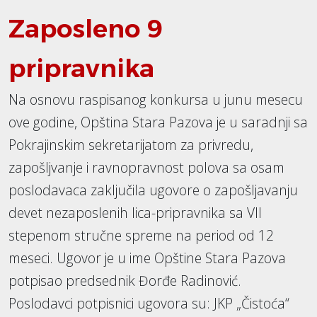
Zaposleno 9
pripravnika
Na osnovu raspisanog konkursa u junu mesecu
ove godine, Opština Stara Pazova je u saradnji sa
Pokrajinskim sekretarijatom za privredu,
zapošljvanje i ravnopravnost polova sa osam
poslodavaca zaključila ugovore o zapošljavanju
devet nezaposlenih lica-pripravnika sa VII
stepenom stručne spreme na period od 12
meseci. Ugovor je u ime Opštine Stara Pazova
potpisao predsednik Đorđe Radinović.
Poslodavci potpisnici ugovora su: JKP „Čistoća“