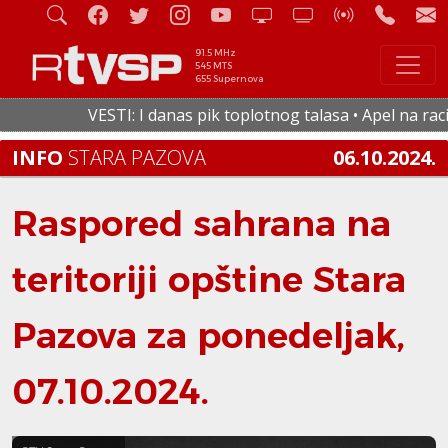
91.5 MHz
545 MTS
655 Supernova
VESTI: I danas pik toplotnog talasa • Apel na racion
INFO
STARA PAZOVA
06.10.2024.
Raspored sahrana na
teritoriji opštine Stara
Pazova za ponedeljak,
07.10.2024.