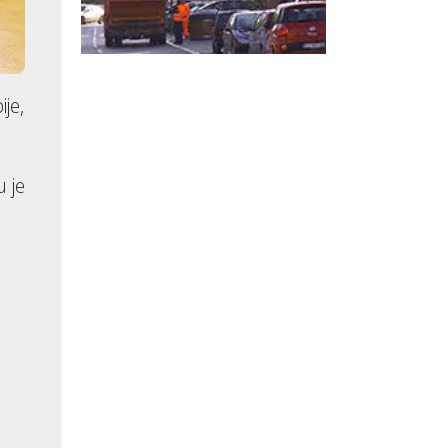
je,
 je