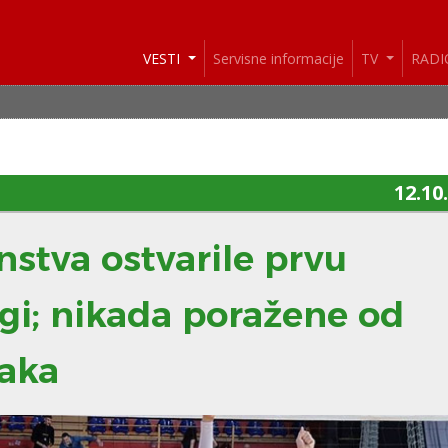
VESTI
Servisne informacije
TV
RAD
12.10
nstva ostvarile prvu
gi; nikada poražene od
taka