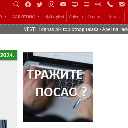
IO
MARKETING
Mali oglasi
Galerija
O nama
Kontakt
VESTI: I danas pik toplotnog talasa • Apel na racionaln
.2024.