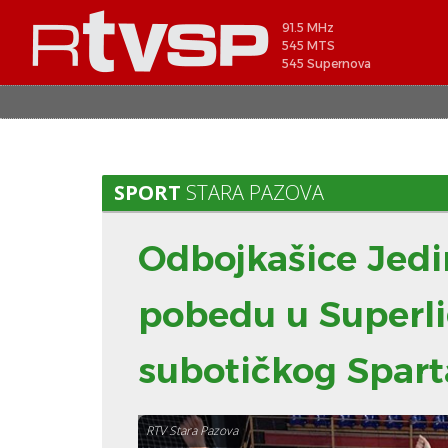
91.5 MHz
545 MTS
545 Supernova
SPORT
STARA PAZOVA
Odbojkašice Jedi
pobedu u Superli
subotičkog Spar
RTV Stara Pazova