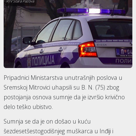
RTV Stara Pazova
Pripadnici Ministarstva unutrašnjih poslova u
Sremskoj Mitrovici uhapsili su B. N. (75) zbog
postojanja osnova sumnje da je izvršio krivično
delo teško ubistvo.
Sumnja se da je on došao u kuću
šezdesetšestogodišnjeg muškarca u Inđiji i