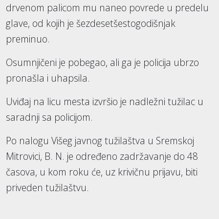
drvenom palicom mu naneo povrede u predelu
glave, od kojih je šezdesetšestogodišnjak
preminuo.
Osumnjičeni je pobegao, ali ga je policija ubrzo
pronašla i uhapsila.
Uviđaj na licu mesta izvršio je nadležni tužilac u
saradnji sa policijom.
Po nalogu Višeg javnog tužilaštva u Sremskoj
Mitrovici, B. N. je određeno zadržavanje do 48
časova, u kom roku će, uz krivičnu prijavu, biti
priveden tužilaštvu.