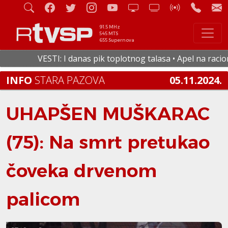
91.5 MHz
545 MTS
655 Supernova
VESTI: I danas pik toplotnog talasa • Apel na raciona
INFO
STARA PAZOVA
05.11.2024.
UHAPŠEN MUŠKARAC
(75): Na smrt pretukao
čoveka drvenom
palicom