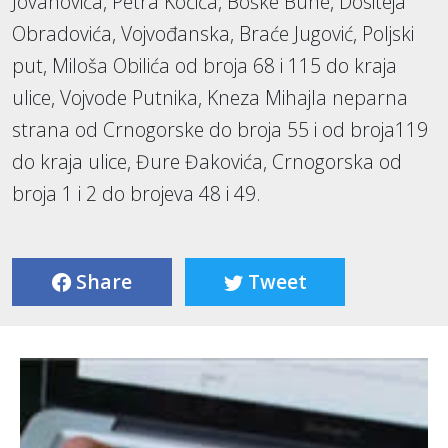
Jovanovića, Petra Kočića, Boške Buhe, Dositeja
Obradovića, Vojvođanska, Braće Jugović, Poljski
put, Miloša Obilića od broja 68 i 115 do kraja
ulice, Vojvode Putnika, Kneza Mihajla neparna
strana od Crnogorske do broja 55 i od broja119
do kraja ulice, Đure Đakovića, Crnogorska od
broja 1 i 2 do brojeva 48 i 49.
Share
Tweet