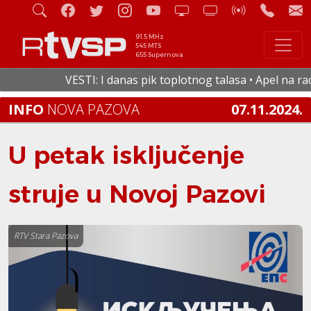
91.5 MHz
545 MTS
655 Supernova
VESTI: I danas pik toplotnog talasa • Apel na racio
INFO
NOVA PAZOVA
07.11.2024.
U petak isključenje
struje u Novoj Pazovi
RTV Stara Pazova