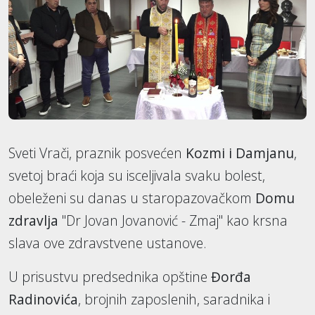
Sveti Vrači, praznik posvećen
Kozmi i Damjanu
,
svetoj braći koja su isceljivala svaku bolest,
obeleženi su danas u staropazovačkom
Domu
zdravlja
"Dr Jovan Jovanović - Zmaj" kao krsna
slava ove zdravstvene ustanove.
U prisustvu predsednika opštine
Đorđa
Radinovića
, brojnih zaposlenih, saradnika i