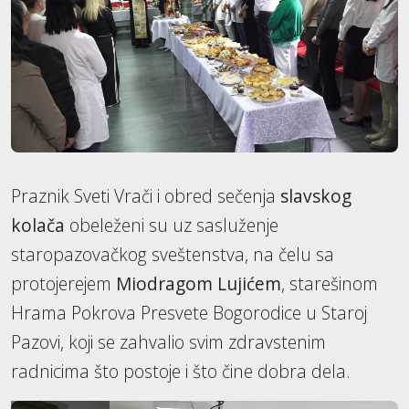
Praznik Sveti Vrači i obred sečenja
slavskog
kolača
obeleženi su uz sasluženje
staropazovačkog sveštenstva, na čelu sa
protojerejem
Miodragom Lujićem
, starešinom
Hrama Pokrova Presvete Bogorodice u Staroj
Pazovi, koji se zahvalio svim zdravstenim
radnicima što postoje i što čine dobra dela.