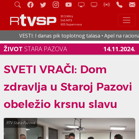
91.5 MHz
545 MTS
655 Supernova
VESTI: I danas pik toplotnog talasa • Apel na racionalnu p
ŽIVOT
STARA PAZOVA
14.11.2024.
SVETI VRAČI: Dom
zdravlja u Staroj Pazovi
obeležio krsnu slavu
RTV Stara Pazova