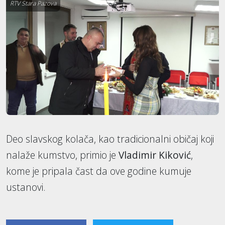
RTV Stara Pazova
Deo slavskog kolača, kao tradicionalni običaj koji
nalaže kumstvo, primio je
Vladimir Kiković
,
kome je pripala čast da ove godine kumuje
ustanovi.