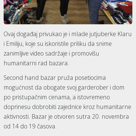
Ovaj događaj privukao je i mlade jutjuberke Klaru
i Emiliju, koje su iskoristile priliku da snime
zanimljive video sadržaje i promovišu
humanitarni rad bazara.
Second hand bazar pruža posetiocima
mogućnost da obogate svoj garderober i dom
po pristupačnim cenama, a istovremeno
doprinesu dobrobiti zajednice kroz humanitarne
aktivnosti. Bazar je otvoren sutra 20. novembra
od 14 do 19 časova.