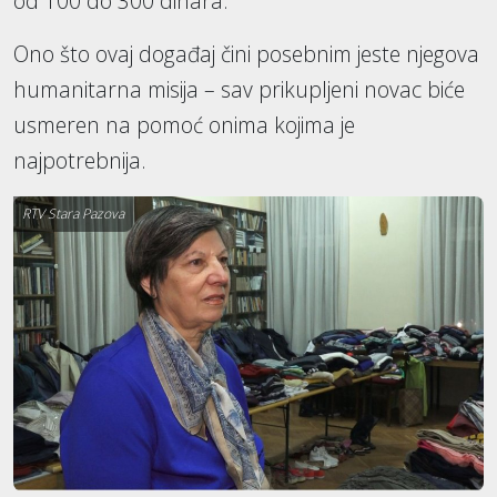
od 100 do 300 dinara.
Ono što ovaj događaj čini posebnim jeste njegova
humanitarna misija – sav prikupljeni novac biće
usmeren na pomoć onima kojima je
najpotrebnija.
RTV Stara Pazova