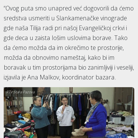
“Ovog puta smo unapred već dogovorili da ćemo
sredstva usmeriti u Slankamenačke vinograde
gde naša Tilija radi pri našoj Evangeličkoj crkvi i
gde deca u zaista lošim uslovima borave. Tako
da ćemo možda da im okrečimo te prostorije,
možda da obnovimo nameštaj, kako bi im
boravak u tim prostorijama bio zanimljiviji i veseliji,
izjavila je Ana Malkov, koordinator bazara.
RTV Stara Pazova