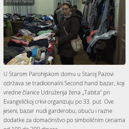
RTV Stara Pazova
U Starom Parohijskom domu u Staroj Pazovi
održava se tradicionalni Second hand bazar, koji
vredne članice Udruženja žena „Tabita“ pri
Evangeličkoj crkvi organizuju po 33. put. Ove
jeseni, bazar nudi garderobu, obuću i razne
dodatke za domaćinstvo po simboličnim cenama