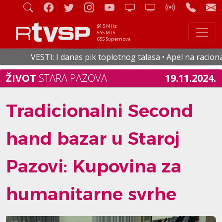
91.5 MHz
545 MTS
655 Supernova
VESTI: I danas pik toplotnog talasa • Apel na racionalnu p
ŽIVOT
STARA PAZOVA
19.11.2024.
Tradicionalni Second
hand bazar u Staroj
Pazovi: Kupovina za
humanitarne svrhe