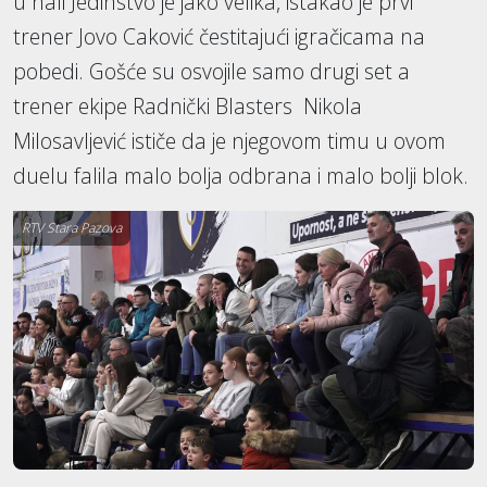
u hali Jedinstvo je jako velika, istakao je prvi
trener Jovo Caković čestitajući igračicama na
pobedi. Gošće su osvojile samo drugi set a
trener ekipe Radnički Blasters Nikola
Milosavljević ističe da je njegovom timu u ovom
duelu falila malo bolja odbrana i malo bolji blok.
RTV Stara Pazova