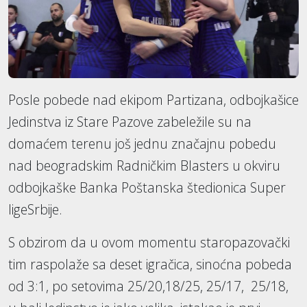
Posle pobede nad ekipom Partizana, odbojkašice
Jedinstva iz Stare Pazove zabeležile su na
domaćem terenu još jednu značajnu pobedu
nad beogradskim Radničkim Blasters u okviru
odbojkaške Banka Poštanska štedionica Super
ligeSrbije.
S obzirom da u ovom momentu staropazovački
tim raspolaže sa deset igračica, sinoćna pobeda
od 3:1, po setovima 25/20,18/25, 25/17, 25/18,