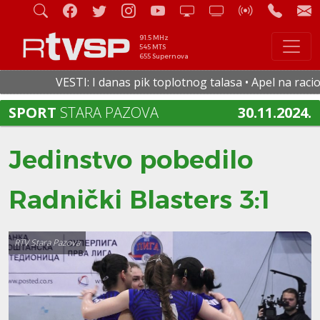
91.5 MHz
545 MTS
655 Supernova
VESTI: I danas pik toplotnog talasa • Apel na raciona
SPORT
STARA PAZOVA
30.11.2024.
Jedinstvo pobedilo
Radnički Blasters 3:1
RTV Stara Pazova