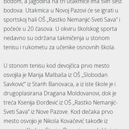
bodom, a Jagodina na tri utakmice ima svih šest
bodova. Utakmica u Novoj Pazovi će se igrati u
sportskoj hali OŠ „Rastko Nemanjić-Sveti Sava“ i
počeće u 20 časova. U okviru školskog sporta
nedavno su održana takmičenja u stonom
tenisu i rukometu za učenike osnovnih škola.
U stonom tenisu kod devojčica prvo mesto
osvojila je Manja Malbaša iz OŠ „Slobodan
Savković“ iz Starih Banovaca, a iz iste škole je i
drugoplasirana Dragana Moldovanovi, dok je
treća Ksenija Đorđević iz OŠ „Rastko Nemanjić-
Sveti Sava“ iz Nove Pazove. Kod dečaka prvo
mesto osvojio je Nikola Kovačević takođe iz