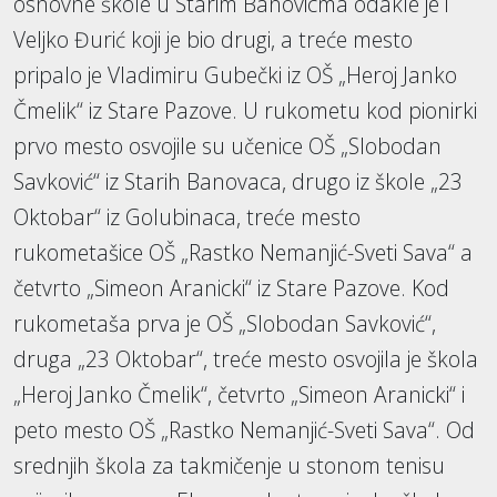
osnovne škole u Starim Banovicma odakle je i
Veljko Đurić koji je bio drugi, a treće mesto
pripalo je Vladimiru Gubečki iz OŠ „Heroj Janko
Čmelik“ iz Stare Pazove. U rukometu kod pionirki
prvo mesto osvojile su učenice OŠ „Slobodan
Savković“ iz Starih Banovaca, drugo iz škole „23
Oktobar“ iz Golubinaca, treće mesto
rukometašice OŠ „Rastko Nemanjić-Sveti Sava“ a
četvrto „Simeon Aranicki“ iz Stare Pazove. Kod
rukometaša prva je OŠ „Slobodan Savković“,
druga „23 Oktobar“, treće mesto osvojila je škola
„Heroj Janko Čmelik“, četvrto „Simeon Aranicki“ i
peto mesto OŠ „Rastko Nemanjić-Sveti Sava“. Od
srednjih škola za takmičenje u stonom tenisu