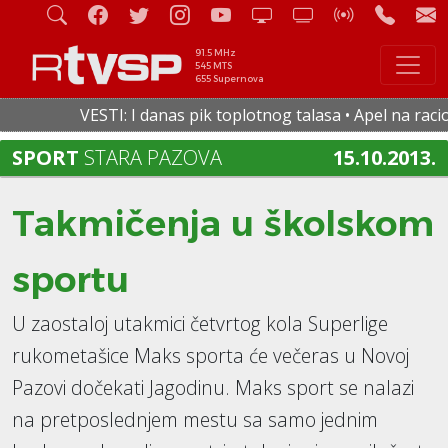
91.5 MHz
545 MTS
655 Supernova
VESTI: I danas pik toplotnog talasa • Apel na raciona
SPORT
STARA PAZOVA
15.10.2013.
Takmičenja u školskom
sportu
U zaostaloj utakmici četvrtog kola Superlige
rukometašice Maks sporta će večeras u Novoj
Pazovi dočekati Jagodinu. Maks sport se nalazi
na pretposlednjem mestu sa samo jednim