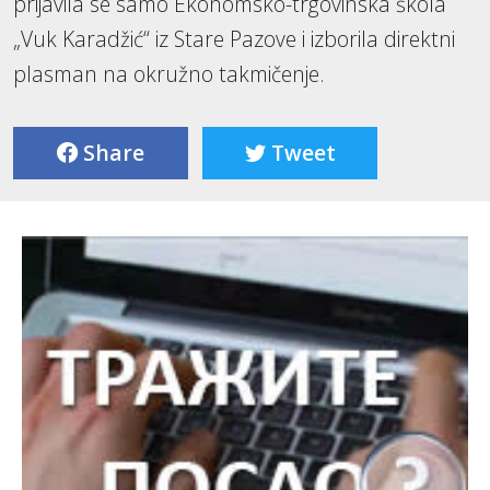
prijavila se samo Ekonomsko-trgovinska škola
„Vuk Karadžić“ iz Stare Pazove i izborila direktni
plasman na okružno takmičenje.
Share
Tweet