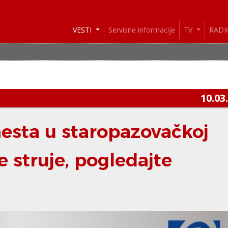
VESTI
Servisne informacije
TV
RAD
10.03
mesta u staropazovačkoj
e struje, pogledajte