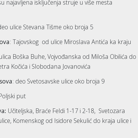
 najavljena isključenja struje u više mesta
 deo ulice Stevana Tišme oko broja 5
sova
: Tajovskog od ulice Miroslava Antića ka kraju
 ulica Boška Buhe, Vojvođanska od Miloša Obilića do
etra Kočića i Slobodana Jovanovića
asova
: deo Svetosavske ulice oko broja 9
Poljski put
va:
Učiteljska, Braće Feldi 1-17 i 2-18,
Svetozara
ce, Komenskog od Isidore Sekulić do kraja ulice i