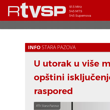
91.5 MHz
545 MTS
545 Supernova
INFO
STARA PAZOVA
U utorak u više 
opštini isključenj
raspored
RTV Stara Pazova