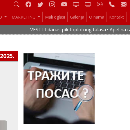
IO
MARKETING
Mali oglasi
Galerija
O nama
Kontakt
VESTI: I danas pik toplotnog talasa • Apel na raci
.2025.