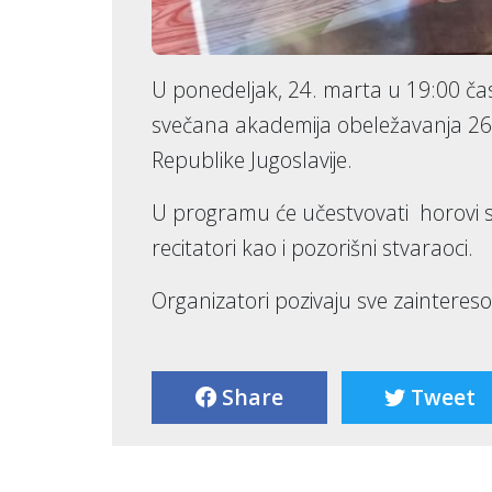
U ponedeljak, 24. marta u 19:00 čas
svečana akademija obeležavanja 2
Republike Jugoslavije.
U programu će učestvovati horovi s
recitatori kao i pozorišni stvaraoci.
Organizatori pozivaju sve zaintere
Share
Tweet