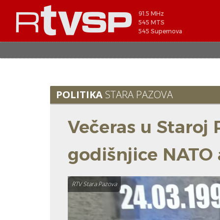
91.5 MHz
545 MTS
545 Supernova
POLITIKA
STARA PAZOVA
Večeras u Staroj 
godišnjice NATO 
RTV Stara Pazova