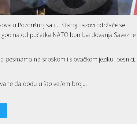
ova u Pozorišnoj sali u Staroj Pazovi održaće se
6 godina od početka NATO bombardovanja Savezne
a pesmama na srpskom i slovačkom jeziku, pesnici,
sovane da dođu u što većem broju.