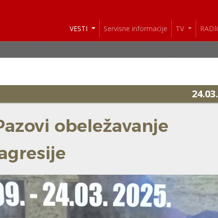
VESTI
Servisne informacije
TV
RAD
24.03
Pazovi obeležavanje
agresije