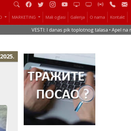
IO
MARKETING
Mali oglasi
Galerija
O nama
Kontakt
VESTI: I danas pik toplotnog talasa • Apel na racio
.2025.