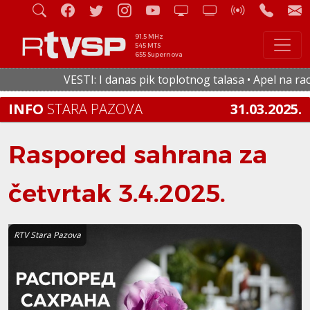
91.5 MHz
545 MTS
655 Supernova
VESTI: I danas pik toplotnog talasa • Apel na racio
INFO
STARA PAZOVA
31.03.2025.
Raspored sahrana za
četvrtak 3.4.2025.
RTV Stara Pazova