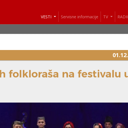
VESTI
Servisne informacije
TV
RAD
01.12
 folkloraša na festivalu 