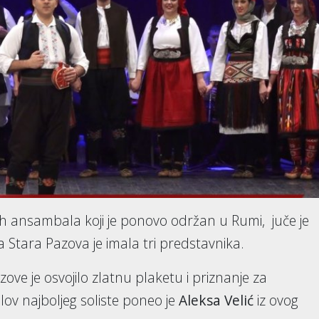
h ansambala koji je ponovo održan u Rumi, juče je
Stara Pazova je imala tri predstavnika.
zove je osvojilo zlatnu plaketu i priznanje za
lov najboljeg soliste poneo je
Aleksa Velić
iz ovog