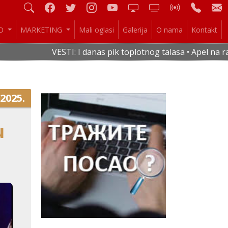
IO
MARKETING
Mali oglasi
Galerija
O nama
Kontakt
VESTI: I danas pik toplotnog talasa • Apel na racio
.2025.
u