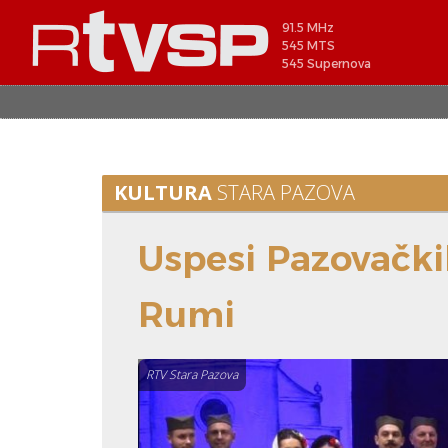
91.5 MHz
545 MTS
545 Supernova
KULTURA
STARA PAZOVA
Uspesi Pazovačkih
Rumi
RTV Stara Pazova