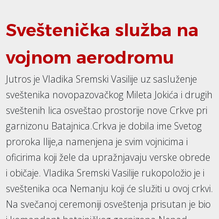
Sveštenička služba na
vojnom aerodromu
Jutros je Vladika Sremski Vasilije uz sasluženje
sveštenika novopazovačkog Mileta Jokića i drugih
sveštenih lica osveštao prostorije nove Crkve pri
garnizonu Batajnica.Crkva je dobila ime Svetog
proroka Ilije,a namenjena je svim vojnicima i
oficirima koji žele da upražnjavaju verske obrede
i običaje. Vladika Sremski Vasilije rukopoložio je i
sveštenika oca Nemanju koji će služiti u ovoj crkvi.
Na svečanoj ceremoniji osveštenja prisutan je bio