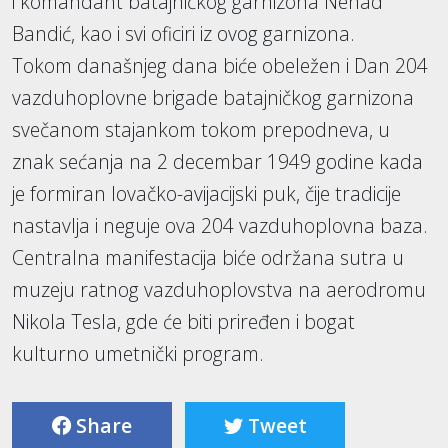
i komandant batajničkog garnizona Nenad
Bandić, kao i svi oficiri iz ovog garnizona.
Tokom današnjeg dana biće obeležen i Dan 204
vazduhoplovne brigade batajničkog garnizona
svečanom stajankom tokom prepodneva, u
znak sećanja na 2 decembar 1949 godine kada
je formiran lovačko-avijacijski puk, čije tradicije
nastavlja i neguje ova 204 vazduhoplovna baza.
Centralna manifestacija biće održana sutra u
muzeju ratnog vazduhoplovstva na aerodromu
Nikola Tesla, gde će biti priređen i bogat
kulturno umetnički program.
Share
Tweet