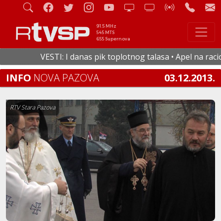
91.5 MHz
545 MTS
655 Supernova
VESTI: I danas pik toplotnog talasa • Apel na raciona
INFO
NOVA PAZOVA
03.12.2013.
RTV Stara Pazova