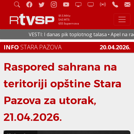
91.5 MHz
545 MTS
655 Supernova
VESTI: I danas pik toplotnog talasa • Apel na racio
INFO
STARA PAZOVA
20.04.2026.
Raspored sahrana na
teritoriji opštine Stara
Pazova za utorak,
21.04.2026.