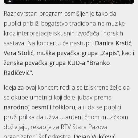
Raznovrstan program osmišljen je tako da
publici približi bogatstvo tradicionalne muzike
kroz interpretacije iskusnih izvođača i horskih
sastava. Na koncertu će nastupiti
Danica Krstić,
Vera Stolić, muška pevačka grupa „Zapis“
, kao i
ženska pevačka grupa KUD-a "Branko
Radičević".
Ideja za ovaj koncert rodila se iz iskrene želje da
se okupe umetnici koji dele ljubav prema
narodnoj pesmi i folkloru
, ali i da se publici
pruži prilika da uživa u autentičnom muzičkom
doživljaju, rekao je za RTV Stara Pazova
organizator i šef orkestra,
Dejan Vukčević.