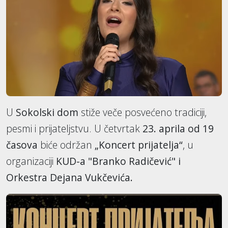
U
Sokolski dom
stiže veče posvećeno tradiciji,
pesmi i prijateljstvu. U četvrtak
23. aprila od 19
časova
biće održan
„Koncert prijatelja“
, u
organizaciji
KUD-a "Branko Radičević" i
Orkestra Dejana Vukčevića.