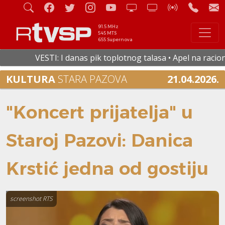
91.5 MHz
545 MTS
655 Supernova
VESTI: I danas pik toplotnog talasa • Apel na racionaln
KULTURA
STARA PAZOVA
21.04.2026.
"Koncert prijatelja" u
Staroj Pazovi: Danica
Krstić jedna od gostiju
screenshot RTS