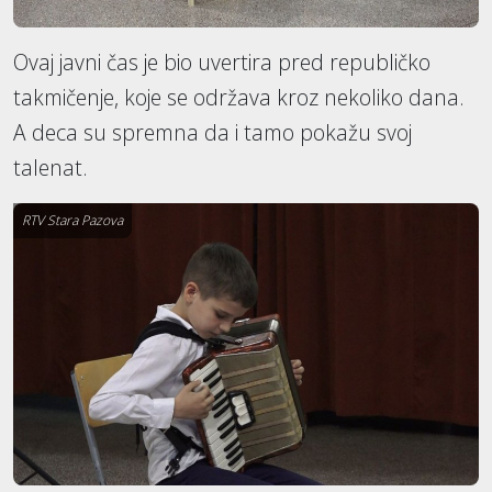
Ovaj javni čas je bio uvertira pred republičko
takmičenje, koje se održava kroz nekoliko dana.
A deca su spremna da i tamo pokažu svoj
talenat.
RTV Stara Pazova