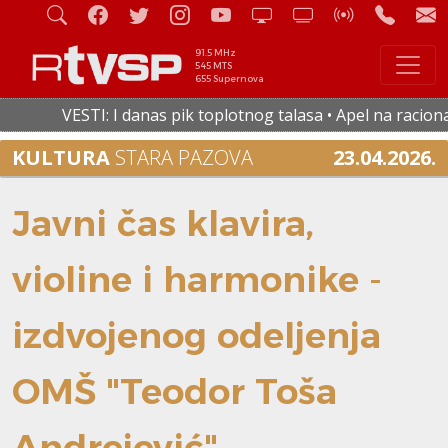
91.5 MHz
545 MTS
655 Supernova
VESTI: I danas pik toplotnog talasa • Apel na racionalnu po
KULTURA
STARA PAZOVA
23.04.2026.
Javni čas klavira,
violine i harmonike -
izdvojenog odeljenja
OMŠ "Teodor Toša
Andrejević"