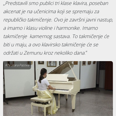
„
Predstavili smo publici tri klase klavira, poseban
akcenat je na učenicima koji se spremaju za
republičko takmičenje. Ovo je završni javni nastup,
a imamo i klasu violine i harmonike. Imamo
takmičenje kamernog sastava. To takmičenje će
biti u maju, a ovo klavirsko takmičenje će se
održati u Zemunu kroz nekoliko dana
.“
RTV Stara Pazova