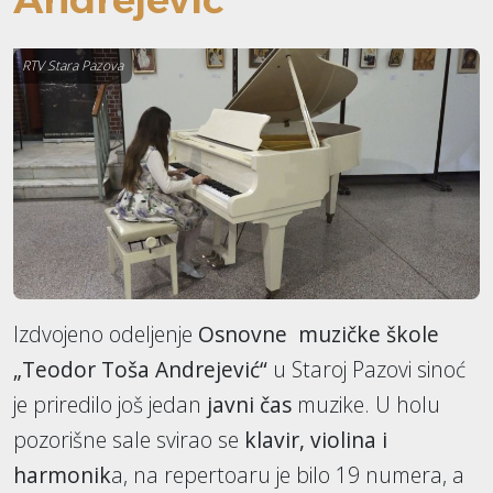
RTV Stara Pazova
Izdvojeno odeljenje
Osnovne muzičke škole
„Teodor Toša
Andrejević“
u Staroj Pazovi sinoć
je priredilo još jedan
javni čas
muzike. U holu
pozorišne sale svirao se
klavir, violina i
harmonik
a, na repertoaru je bilo 19 numera, a