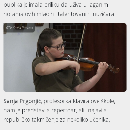
publika je imala priliku da uživa u laganim
notama ovih mladih i talentovanih muzičara.
RTV Stara Pazova
Sanja Prgonjić
, profesorka klavira ove škole,
nam je predstavila repertoar, ali i najavila
republičko takmičenje za nekoliko učenika,