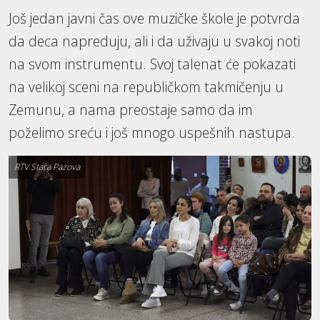
Još jedan javni čas ove muzičke škole je potvrda
da deca napreduju, ali i da uživaju u svakoj noti
na svom instrumentu. Svoj talenat će pokazati
na velikoj sceni na republičkom takmičenju u
Zemunu, a nama preostaje samo da im
poželimo sreću i još mnogo uspešnih nastupa.
RTV Stara Pazova