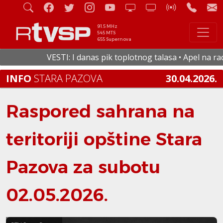
91.5 MHz
545 MTS
655 Supernova
VESTI: I danas pik toplotnog talasa • Apel na racion
INFO
STARA PAZOVA
30.04.2026.
Raspored sahrana na
teritoriji opštine Stara
Pazova za subotu
02.05.2026.