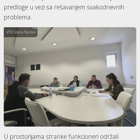
predloge u vezi sa rešavanjem svakodnevnih
problema.
RTV Stara Pazova
U prostorijama stranke funkcioneri održali