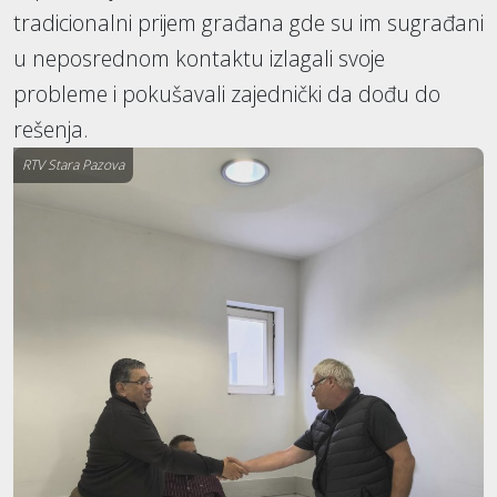
tradicionalni prijem građana gde su im sugrađani
u neposrednom kontaktu izlagali svoje
probleme i pokušavali zajednički da dođu do
rešenja.
RTV Stara Pazova