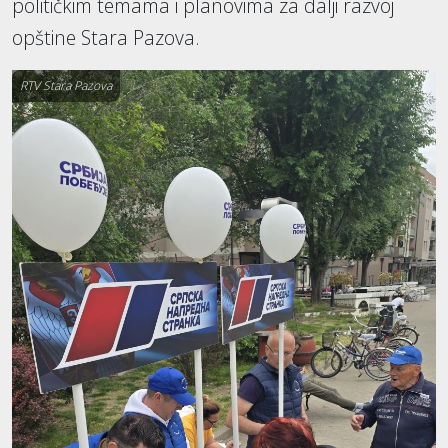
političkim temama i planovima za dalji razvoj
opštine Stara Pazova.
RTV Stara Pazova