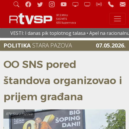
91.5 MHz
545 MTS
655 Supernova
 I danas pik toplotnog talasa • Apel na racionalnu potrošnju
POLITIKA
STARA PAZOVA
07.05.2026.
OO SNS pored
štandova organizovao i
prijem građana
RTV Stara Pazova