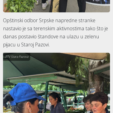
Opštinski odbor Srpske napredne stranke
nastavio je sa terenskim aktivnostima tako što je
danas postavio štandove na ulazu u zelenu
pijacu u Staroj Pazovi.
RTV Stara Pazova