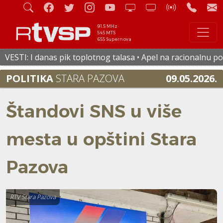
91.5 MHz
545 MTS
655 Supernova
 pik toplotnog talasa • Apel na racionalnu potrošnju vode i 
POLITIKA
STARA PAZOVA
09.05.2026.
Štandovi SNS u više
mesta u opštini Stara
Pazova
RTV Stara Pazova