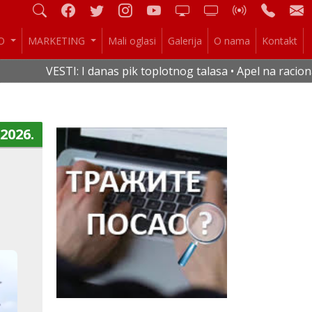
IO
MARKETING
Mali oglasi
Galerija
O nama
Kontakt
VESTI: I danas pik toplotnog talasa • Apel na racionalnu
.2026.