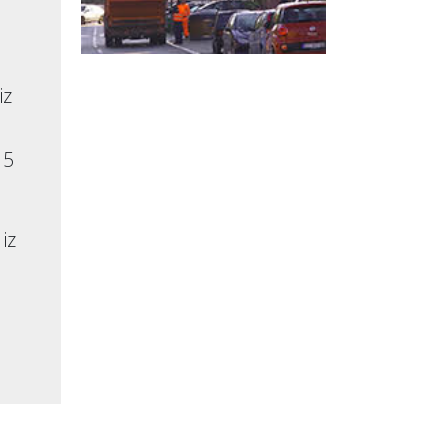
iz
15
iz