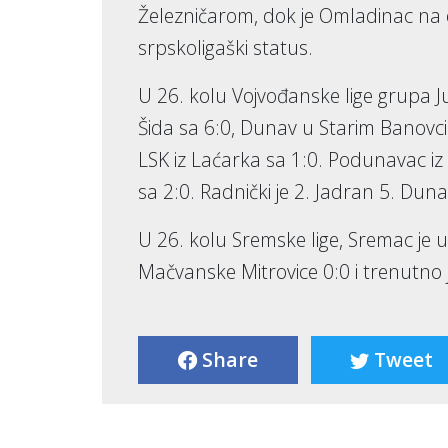
Železničarom, dok je Omladinac na 
srpskoligaški status.
U 26. kolu Vojvođanske lige grupa Ju
Šida sa 6:0, Dunav u Starim Banovc
LSK iz Laćarka sa 1:0. Podunavac iz
sa 2:0. Radnički je 2. Jadran 5. Dun
U 26. kolu Sremske lige, Sremac je u
Mačvanske Mitrovice 0:0 i trenutno j
Share
Tweet