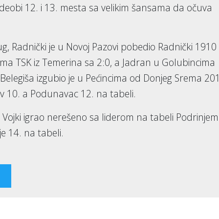
deobi 12. i 13. mesta sa velikim šansama da očuva
g, Radnički je u Novoj Pazovi pobedio Radnički 1910 
ima TSK iz Temerina sa 2:0, a Jadran u Golubincima
 Belegiša izgubio je u Pećincima od Donjeg Srema 20
av 10. a Podunavac 12. na tabeli.
 Vojki igrao nerešeno sa liderom na tabeli Podrinjem 
e 14. na tabeli.