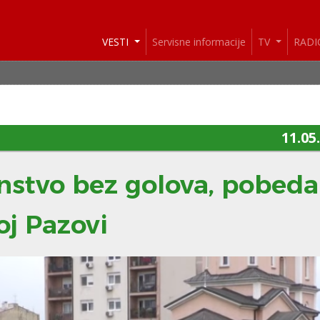
VESTI
Servisne informacije
TV
RAD
11.05
nstvo bez golova, pobeda
j Pazovi