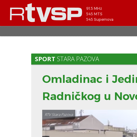
91.5 MHz
545 MTS
545 Supernova
SPORT
STARA PAZOVA
Omladinac i Jedi
Radničkog u Novo
RTV Stara Pazova