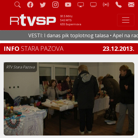
91.5 MHz
545 MTS
655 Supernova
VESTI: I danas pik toplotnog talasa • Apel na racion
INFO
STARA PAZOVA
23.12.2013.
RTV Stara Pazova