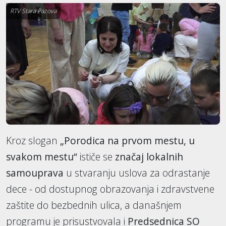
RTV Stara Pazova
Kroz slogan
„Porodica na prvom mestu, u
svakom mestu“
ističe se
značaj lokalnih
samouprava
u stvaranju uslova za odrastanje
dece - od dostupnog obrazovanja i zdravstvene
zaštite do bezbednih ulica, a današnjem
programu je prisustvovala i
Predsednica SO