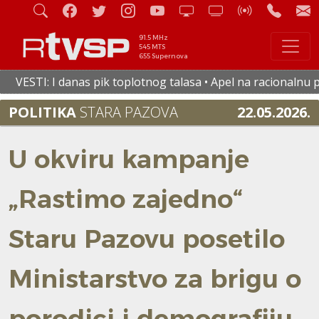
91.5 MHz
545 MTS
655 Supernova
 I danas pik toplotnog talasa • Apel na racionalnu potrošnju
POLITIKA
STARA PAZOVA
22.05.2026.
U okviru kampanje
„Rastimo zajedno“
Staru Pazovu posetilo
Ministarstvo za brigu o
porodici i demografiju