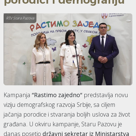
RTV Stara Pazova
Kampanja
“Rastimo zajedno“
predstavlja novu
viziju demografskog razvoja Srbije, sa ciljem
jačanja porodice i stvaranja boljih uslova za život
građana. U okviru kampanje, Staru Pazovu je
danas posetio
državni sekretar iz Ministarstva