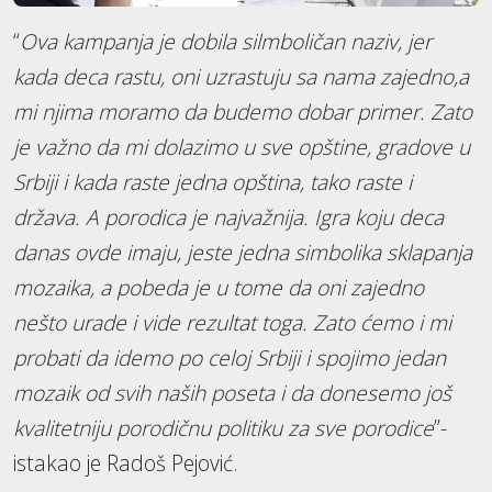
“
Ova kampanja je dobila silmboličan naziv, jer
kada deca rastu, oni uzrastuju sa nama zajedno,a
mi njima moramo da budemo dobar primer. Zato
je važno da mi dolazimo u sve opštine, gradove u
Srbiji i kada raste jedna opština, tako raste i
država. A porodica je najvažnija. Igra koju deca
danas ovde imaju, jeste jedna simbolika sklapanja
mozaika, a pobeda je u tome da oni zajedno
nešto urade i vide rezultat toga. Zato ćemo i mi
probati da idemo po celoj Srbiji i spojimo jedan
mozaik od svih naših poseta i da donesemo još
kvalitetniju porodičnu politiku za sve porodice
”-
istakao je Radoš Pejović.