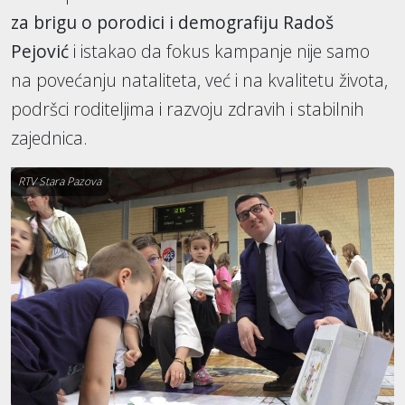
za brigu o porodici i demografiju
Radoš
Pejović
i istakao da fokus kampanje nije samo
na povećanju nataliteta, već i na kvalitetu života,
podršci roditeljima i razvoju zdravih i stabilnih
zajednica.
RTV Stara Pazova