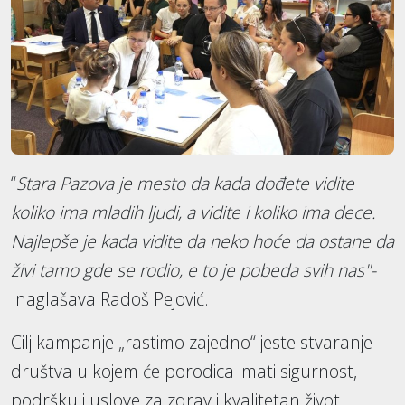
“
Stara Pazova je mesto da kada dođete vidite
koliko ima mladih ljudi, a vidite i koliko ima dece.
Najlepše je kada vidite da neko hoće da ostane da
živi tamo gde se rodio, e to je pobeda svih nas"-
naglašava Radoš Pejović.
Cilj kampanje „rastimo zajedno“ jeste stvaranje
društva u kojem će porodica imati sigurnost,
podršku i uslove za zdrav i kvalitetan život.