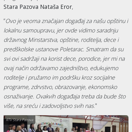
Stara Pazova Nataša Eror
,
“
Ovo je veoma značajan događaj za našu opštinu i
lokalnu samoupravu, jer ovde vidimo saradnju
državnog Minstarstva, opštine, roditelja, dece i
predškolske ustanove Poletarac. Smatram da su
svi ovi sadržaji na korist dece, porodice, jer mi na
ovaj način održavamo zajedništvo, edukujemo
roditelje i pružamo im podršku kroz socijalne
programe, zdrvstvo, obrazovanje, ekonomsko
osnaživanje. Ovakvih događaja treba da bude što
više, na sreću i zadovoljstvo svih nas
."
RTV Stara Pazova