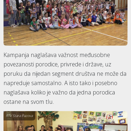
Kampanja naglašava važnost međusobne
povezanosti porodice, privrede i države, uz
poruku da nijedan segment društva ne može da
napreduje samostalno. A isto tako i posebno
naglašava koliko je važno da jedna porodica
ostane na svom tlu.
RTV Stara Pazova