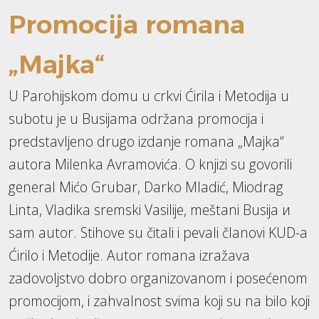
Promocija romana
„Majka“
U Parohijskom domu u crkvi Ćirila i Metodija u
subotu je u Busijama održana promocija i
predstavljeno drugo izdanje romana „Majka“
autora Milenka Avramovića. O knjizi su govorili
general Mićo Grubar, Darko Mladić, Miodrag
Linta, Vladika sremski Vasilije, meštani Busija и
sam autor. Stihove su čitali i pevali članovi KUD-a
Ćirilo i Metodije. Autor romana izražava
zadovoljstvo dobro organizovanom i posećenom
promocijom, i zahvalnost svima koji su na bilo koji