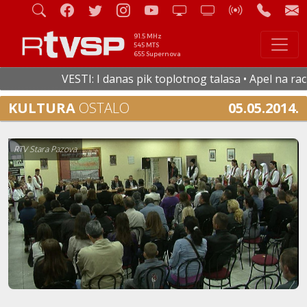
91.5 MHz
545 MTS
655 Supernova
VESTI: I danas pik toplotnog talasa • Apel na racio
KULTURA
OSTALO
05.05.2014.
RTV Stara Pazova