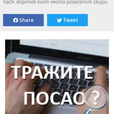
način doprineli ovom veoma posećenom skupu.
Share
Tweet