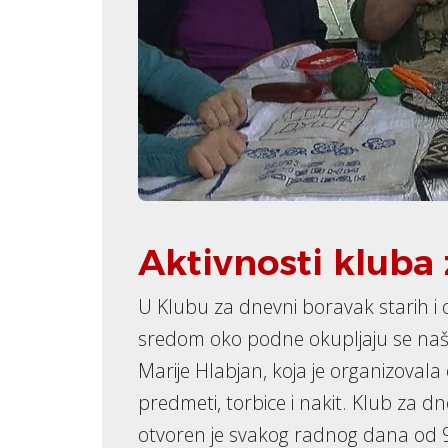
Aktivnosti kluba 
U Klubu za dnevni boravak starih i 
sredom oko podne okupljaju se na
Marije Hlabjan, koja je organizovala 
predmeti, torbice i nakit. Klub za dn
otvoren je svakog radnog dana od 