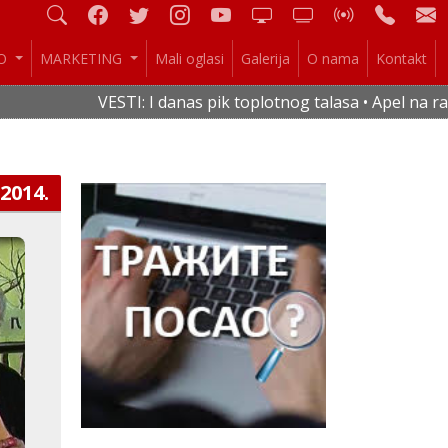
IO
MARKETING
Mali oglasi
Galerija
O nama
Kontakt
VESTI: I danas pik toplotnog talasa • Apel na raci
.2014.