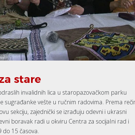
za stare
odraslih invalidnih lica u staropazovačkom parku
še sugrađanke vešte u ručnim radovima. Prema reč
ovu sekciju, zajednički se izrađuju odevni i ukrasni
evni boravak radi u okviru Centra za socijalni rad i
9 do 15 časova.