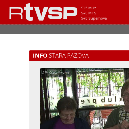
91.5 MHz
545 MTS
545 Supernova
INFO
STARA PAZOVA
RTV Stara Pazova