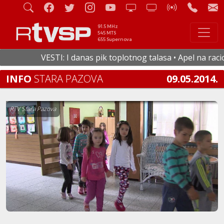
91.5 MHz
545 MTS
655 Supernova
VESTI: I danas pik toplotnog talasa • Apel na raciona
INFO
STARA PAZOVA
09.05.2014.
RTV Stara Pazova