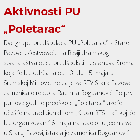
Aktivnosti PU
„Poletarac“
Dve grupe predškolaca PU „Poletarac“ iz Stare
Pazove učestvovaće na Reviji dramskog
stvaralaštva dece predškolskih ustanova Srema
koja će biti održana od 13. do 15. maja u
Sremskoj Mitrovici, rekla je za RTV Stara Pazova
zamenica direktora Radmila Bogdanović. Po prvi
put ove godine predškolci „Poletarca“ uzeće
učešće na tradicionalnom „Krosu RTS – a“, koji će
biti organizovan 16. maja na stadionu Jedinstva
u Staroj Pazovi, istakla je zamenica Bogdanović.