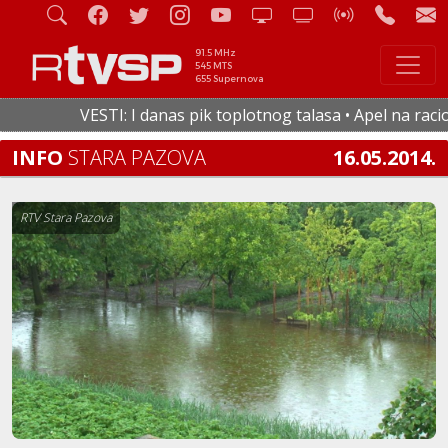
91.5 MHz
545 MTS
655 Supernova
VESTI: I danas pik toplotnog talasa • Apel na racional
INFO
STARA PAZOVA
16.05.2014.
RTV Stara Pazova