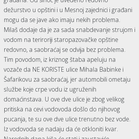
dežurstvo u opštini i u Mesnoj zajednici i građani
mogu da se jave ako imaju nekih problema.
Milaš dodaje da je za sada snabdevanje strujom i
vodom na teriroriji staropazovačke opštine
redovno, a saobraćaj se odvija bez problema.
Tim povodom, iz kriznog štaba apeluju na
vozače da NE KORISTE ulice Mihala Babinke i
Šafarikovu za saobraćaj, jer automobili ometaju
službe koje crpe vodu iz ugruženih
domaćinstava. U ove dve ulice je zbog velikog
pritiska na cevi vodovoda došlo do njihovog
pucanja, te su ove dve ulice trenutno bez vode.
Iz vodovoda se nadaju da će otkloniti kvar.
Narednih dana kiša će stati i zaustaviće