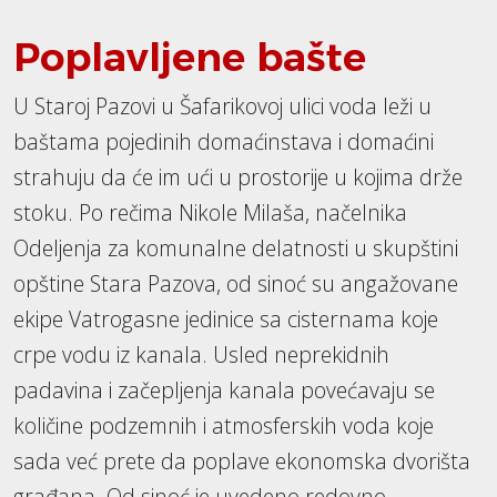
Poplavljene bašte
U Staroj Pazovi u Šafarikovoj ulici voda leži u
baštama pojedinih domaćinstava i domaćini
strahuju da će im ući u prostorije u kojima drže
stoku. Po rečima Nikole Milaša, načelnika
Odeljenja za komunalne delatnosti u skupštini
opštine Stara Pazova, od sinoć su angažovane
ekipe Vatrogasne jedinice sa cisternama koje
crpe vodu iz kanala. Usled neprekidnih
padavina i začepljenja kanala povećavaju se
količine podzemnih i atmosferskih voda koje
sada već prete da poplave ekonomska dvorišta
građana. Od sinoć je uvedeno redovno