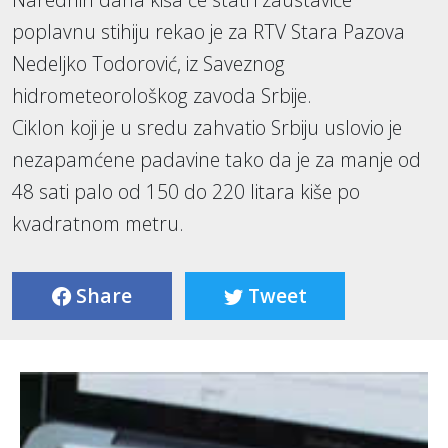
poplavnu stihiju rekao je za RTV Stara Pazova
Nedeljko Todorović, iz Saveznog
hidrometeorološkog zavoda Srbije.
Ciklon koji je u sredu zahvatio Srbiju uslovio je
nezapamćene padavine tako da je za manje od
48 sati palo od 150 do 220 litara kiše po
kvadratnom metru.
Share
Tweet