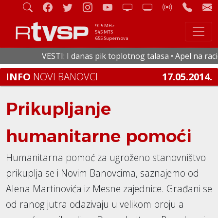
91.5 MHz
545 MTS
655 Supernova
VESTI: I danas pik toplotnog talasa • Apel na racion
INFO
NOVI BANOVCI
17.05.2014.
Prikupljanje
humanitarne pomoći
Humanitarna pomoć za ugroženo stanovništvo
prikuplja se i Novim Banovcima, saznajemo od
Alena Martinovića iz Mesne zajednice. Građani se
od ranog jutra odazivaju u velikom broju a