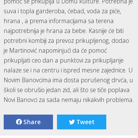
pomoć se prikuplja u Domu kulture. Potrebna je
suva i topla garderoba, ćebad, voda za piće,
hrana , a prema informacijama sa terena
najpotrebnija je hrana za bebe. Kasnije će biti
potrebni kombiji za prevoz prikupljenog, dodao
je Martinović napominjući da će pomoć
prikupljati ceo dan a punktovi za prikupljanje
nalaze se i na centru i ispred mesne zajednice. U
Novim Banovcima ima dosta porušenog drvća, u
školi se obrušio jedan zid, ali što se tiče poplava
Novi Banovci za sada nemaju nikakvih problema.
Share
Tweet