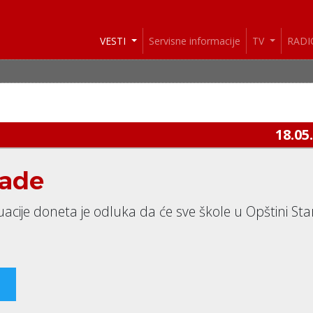
VESTI
Servisne informacije
TV
RAD
18.05
rade
cije doneta je odluka da će sve škole u Opštini Sta