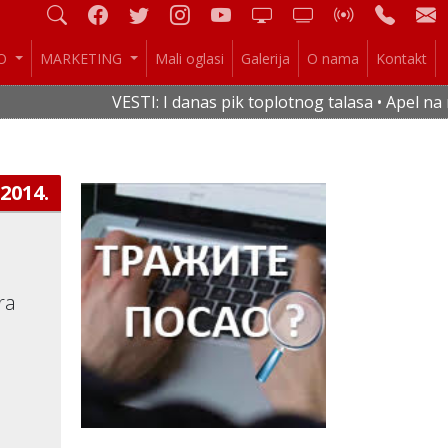
IO
MARKETING
Mali oglasi
Galerija
O nama
Kontakt
VESTI: I danas pik toplotnog talasa • Apel na r
.2014.
ra