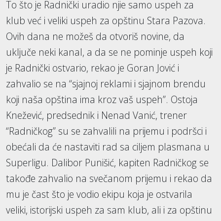
To što je Radnički uradio njie samo uspeh za
klub već i veliki uspeh za opštinu Stara Pazova.
Ovih dana ne možeš da otvoriš novine, da
uključe neki kanal, a da se ne pominje uspeh koji
je Radnički ostvario, rekao je Goran Jović i
zahvalio se na “sjajnoj reklami i sjajnom brendu
koji naša opština ima kroz vaš uspeh”. Ostoja
Knežević, predsednik i Nenad Vanić, trener
“Radničkog” su se zahvalili na prijemu i podršci i
obećali da će nastaviti rad sa ciljem plasmana u
Superligu. Dalibor Punišić, kapiten Radničkog se
takođe zahvalio na svečanom prijemu i rekao da
mu je čast što je vodio ekipu koja je ostvarila
veliki, istorijski uspeh za sam klub, ali i za opštinu