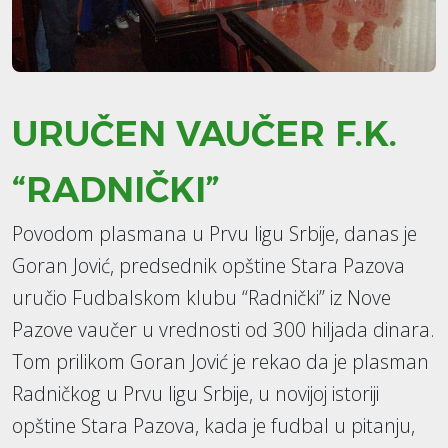
URUČEN VAUČER F.K.
“RADNIČKI”
Povodom plasmana u Prvu ligu Srbije, danas je
Goran Jović, predsednik opštine Stara Pazova
uručio Fudbalskom klubu “Radnički” iz Nove
Pazove vaučer u vrednosti od 300 hiljada dinara.
Tom prilikom Goran Jović je rekao da je plasman
Radničkog u Prvu ligu Srbije, u novijoj istoriji
opštine Stara Pazova, kada je fudbal u pitanju,