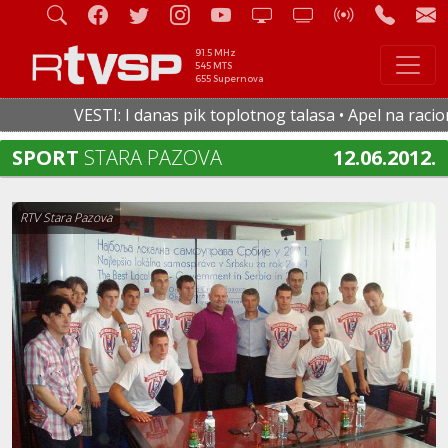
91.5 MHz
545 MTS
655 Supernova
VESTI: I danas pik toplotnog talasa • Apel na racionaln
SPORT
STARA PAZOVA
12.06.2012.
RTV Stara Pazova