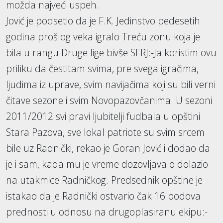
možda najveći uspeh.
Jović je podsetio da je F.K. Jedinstvo pedesetih
godina prošlog veka igralo Treću zonu koja je
bila u rangu Druge lige bivše SFRJ:-Ja koristim ovu
priliku da čestitam svima, pre svega igračima,
ljudima iz uprave, svim navijačima koji su bili verni
čitave sezone i svim Novopazovčanima. U sezoni
2011/2012 svi pravi ljubitelji fudbala u opštini
Stara Pazova, sve lokal patriote su svim srcem
bile uz Radnički, rekao je Goran Jović i dodao da
je i sam, kada mu je vreme dozovljavalo dolazio
na utakmice Radničkog. Predsednik opštine je
istakao da je Radnički ostvario čak 16 bodova
prednosti u odnosu na drugoplasiranu ekipu:-