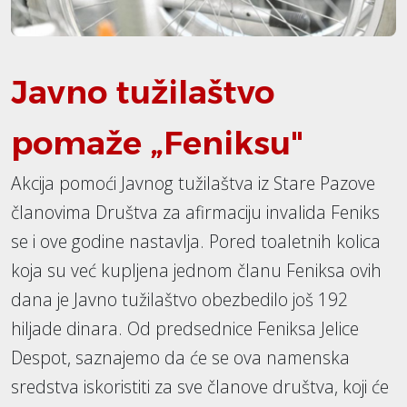
Javno tužilaštvo
pomaže „Feniksu"
Akcija pomoći Javnog tužilaštva iz Stare Pazove
članovima Društva za afirmaciju invalida Feniks
se i ove godine nastavlja. Pored toaletnih kolica
koja su već kupljena jednom članu Feniksa ovih
dana je Javno tužilaštvo obezbedilo još 192
hiljade dinara. Od predsednice Feniksa Jelice
Despot, saznajemo da će se ova namenska
sredstva iskoristiti za sve članove društva, koji će