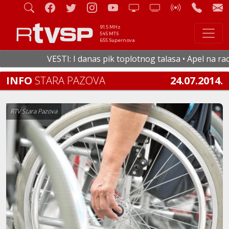
91.5 MHz
545 MTS
655 Supernova
VESTI: I danas pik toplotnog talasa • Apel na racion
INFO
STARA PAZOVA
24.07.2014.
RTV Stara Pazova